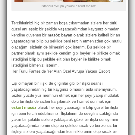
istanbul avrupa yakası escort masöz
Tercihlerinizi hiç bir zaman boşa çıkarmadan sizlere her türlü
güzel anı eşsiz bir şekilde yaşatacağımdan kaygınız olmadan
kendine güvenen bir
masöz bayan
olarak sizlere kaliteli bir an
yaşatacağımı bilip bu şekilde beni tercih etmenizden çok mutlu
olacağımı sizlerin de bilmesini çok isterim. Bu şekilde bir
partner olarak aynı şekilde kendim gibi beyler ile birlikte olmak
istediğimi bilip bu şekilde elit olan beyler ile birlikte olmak
istediğimi bilmenizi isterim.
Her Türlü Fantezide Yer Alan Özel Avrupa Yakası Escort
Eşi olmayan bir ilişki de çılgınlar gibi bir ilişki seansı
yaşatacağımdan hiç bir kaygınız olmasını asla istemiyorum.
Sizleri yüzde yüz memnun etmek için her şeyi yapıp mutluluk
dolu bir ilişki de sizleri karşılamak ve hizmet sunmak için
eskort masöz
olarak her şeyi yapacağımı bilip güzel bir ilişki
için beni tercih edebilirsiniz. İlişkilerim de sevgili sıcaklığında
yakın bir şekilde sizlere yaklaşarak güzel bir ilişki deneyimini
yaşatacağımdan emin olup bu şekilde sıcak ve benzersiz bir
ilişkiyi sizlere yaşatacağımdan kesinlikle emin olup sıcak bir