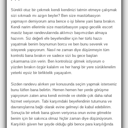
Sürekli otuz bir çekmek kendi kendinizi tatmin etmeye çalışmak
sizi sıkmadı mı azgın beyler? Ben size mastürbasyon
yapmayın demiyorum ama bence o işi bilene yani bana bırakın.
Kendi narim ellerimle size mastürbasyon yapıp gecelik escort
masöz bayan randevularında aklımızı başımızdan almaya
hazırım. Siz değerli efe beyefendiler için her türlü hazzı
yaşatmak benim boynumun borcu ve ben bunu severek ve
isteyerek yapıyorum. Nasıl ne zaman diye düşünmeyin tüm
kontrolü bana bırakın ve sadece sizi bu gece baştan
çıkarmama izin verin. Ben kontrolsüz gitmek istiyorum o
yüzden bırakın özgür kalalım ve her hangi bir yere sürüklenelim
yeterki eşsiz bir birliktelik yaşayalım.
Sizden randevu alırken yer konusunda seçim yapmak isterseniz
bunu lütfen bana belirtin. Hemen hemen her yerde görüşme
yapıyorum zaten ama kendi evimde ve otelde çok daha rahat
hizmet veriyorum. Tabi karşımdaki beyefendinin tutumuna ve
davranışlarına bağlı olarak evine gelmeyi de kabul edebilirim.
Sonuçta bir erkek bana güven veriyorsa onun evine gitmekte
benim için bir sakınca olmaz hiçbir zaman diye düşünüyorum.
Karşılıklı güven her şeyde olduğu gibi bence para karşılığında