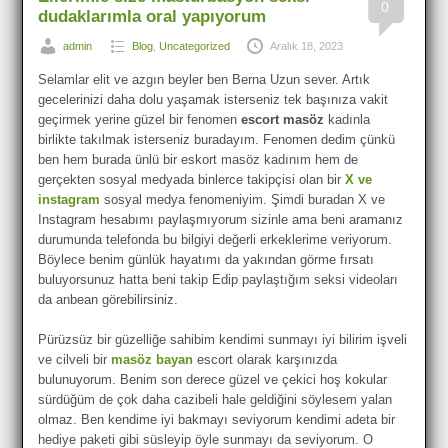
0
dudaklarımla oral yapıyorum
admin
Blog
,
Uncategorized
Aralık 18, 2023
Selamlar elit ve azgın beyler ben Berna Uzun sever. Artık
gecelerinizi daha dolu yaşamak isterseniz tek başınıza vakit
geçirmek yerine güzel bir fenomen
escort masöz
kadınla
birlikte takılmak isterseniz buradayım. Fenomen dedim çünkü
ben hem burada ünlü bir eskort masöz kadınım hem de
gerçekten sosyal medyada binlerce takipçisi olan bir
X ve
instagram
sosyal medya fenomeniyim. Şimdi buradan X ve
Instagram hesabımı paylaşmıyorum sizinle ama beni aramanız
durumunda telefonda bu bilgiyi değerli erkeklerime veriyorum.
Böylece benim günlük hayatımı da yakından görme fırsatı
buluyorsunuz hatta beni takip Edip paylaştığım seksi videoları
da anbean görebilirsiniz.
Pürüzsüz bir güzelliğe sahibim kendimi sunmayı iyi bilirim işveli
ve cilveli bir
masöz bayan
escort olarak karşınızda
bulunuyorum. Benim son derece güzel ve çekici hoş kokular
sürdüğüm de çok daha cazibeli hale geldiğini söylesem yalan
olmaz. Ben kendime iyi bakmayı seviyorum kendimi adeta bir
hediye paketi gibi süsleyip öyle sunmayı da seviyorum. O