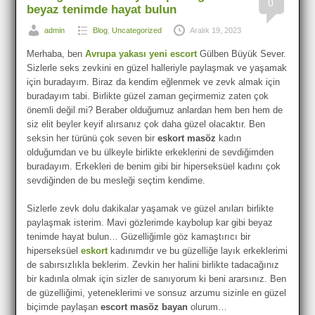
0
beyaz tenimde hayat bulun
admin
Blog
,
Uncategorized
Aralık 19, 2023
Merhaba, ben
Avrupa yakası yeni escort
Gülben Büyük Sever.
Sizlerle seks zevkini en güzel halleriyle paylaşmak ve yaşamak
için buradayım. Biraz da kendim eğlenmek ve zevk almak için
buradayım tabi. Birlikte güzel zaman geçirmemiz zaten çok
önemli değil mi? Beraber olduğumuz anlardan hem ben hem de
siz elit beyler keyif alırsanız çok daha güzel olacaktır. Ben
seksin her türünü çok seven bir
eskort masöz
kadın
olduğumdan ve bu ülkeyle birlikte erkeklerini de sevdiğimden
buradayım. Erkekleri de benim gibi bir hiperseksüel kadını çok
sevdiğinden de bu mesleği seçtim kendime.
Sizlerle zevk dolu dakikalar yaşamak ve güzel anıları birlikte
paylaşmak isterim. Mavi gözlerimde kaybolup kar gibi beyaz
tenimde hayat bulun… Güzelliğimle göz kamaştırıcı bir
hiperseksüel
eskort
kadınımdır ve bu güzelliğe layık erkeklerimi
de sabırsızlıkla beklerim. Zevkin her halini birlikte tadacağınız
bir kadınla olmak için sizler de sanıyorum ki beni ararsınız. Ben
de güzelliğimi, yeteneklerimi ve sonsuz arzumu sizinle en güzel
biçimde paylaşan
escort masöz bayan
olurum…