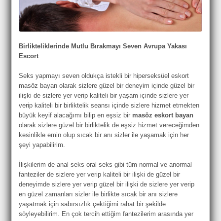
Birlikteliklerinde Mutlu Bırakmayı Seven Avrupa Yakası
Escort
Seks yapmayı seven oldukça istekli bir hiperseksüel eskort
masöz bayan olarak sizlere güzel bir deneyim içinde güzel bir
ilişki de sizlere yer verip kaliteli bir yaşam içinde sizlere yer
verip kaliteli bir birliktelik seansı içinde sizlere hizmet etmekten
büyük keyif alacağımı bilip en eşsiz bir
masöz eskort bayan
olarak sizlere güzel bir birliktelik de eşsiz hizmet vereceğimden
kesinlikle emin olup sıcak bir anı sizler ile yaşamak için her
şeyi yapabilirim.
İlişkilerim de anal seks oral seks gibi tüm normal ve anormal
fanteziler de sizlere yer verip kaliteli bir ilişki de güzel bir
deneyimde sizlere yer verip güzel bir ilişki de sizlere yer verip
en güzel zamanları sizler ile birlikte sıcak bir anı sizlere
yaşatmak için sabırsızlık çektiğimi rahat bir şekilde
söyleyebilirim. En çok tercih ettiğim fantezilerim arasında yer