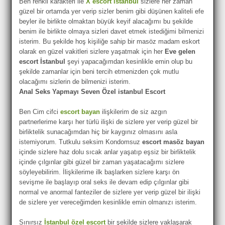
Ben renkli karakteri ile
X escort istanbul
sizlere her zaman
güzel bir ortamda yer verip sizler benim gibi düşünen kaliteli efe
beyler ile birlikte olmaktan büyük keyif alacağımı bu şekilde
benim ile birlikte olmaya sizleri davet etmek istediğimi bilmenizi
isterim. Bu şekilde hoş kişiliğe sahip bir masöz madam eskort
olarak en güzel vakitleri sizlere yaşatmak için her
Eve gelen
escort İstanbul
şeyi yapacağımdan kesinlikle emin olup bu
şekilde zamanlar için beni tercih etmenizden çok mutlu
olacağımı sizlerin de bilmenizi isterim.
Anal Seks Yapmayı Seven Özel istanbul Escort
Ben Cim cifci
escort bayan
ilişkilerim de siz azgın
partnerlerime karşı her türlü ilişki de sizlere yer verip güzel bir
birliktelik sunacağımdan hiç bir kaygınız olmasını asla
istemiyorum. Tutkulu seksim Kondomsuz
escort masöz bayan
içinde sizlere haz dolu sıcak anlar yaşatıp eşsiz bir birliktelik
içinde çılgınlar gibi güzel bir zaman yaşatacağımı sizlere
söyleyebilirim. İlişkilerime ilk başlarken sizlere karşı ön
sevişme ile başlayıp oral seks ile devam edip çılgınlar gibi
normal ve anormal fanteziler de sizlere yer verip güzel bir ilişki
de sizlere yer vereceğimden kesinlikle emin olmanızı isterim.
Sınırsız
İstanbul özel escort
bir şekilde sizlere yaklaşarak