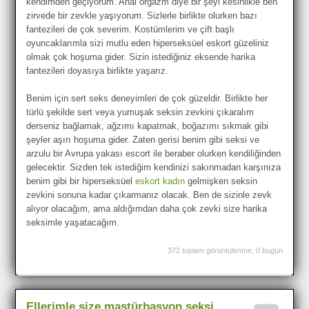
kendimden geçiyorum. Anal orgazm diye bir şeyi kesinlikle ben
zirvede bir zevkle yaşıyorum. Sizlerle birlikte olurken bazı
fantezileri de çok severim. Kostümlerim ve çift başlı
oyuncaklarımla sizi mutlu eden hiperseksüel eskort güzeliniz
olmak çok hoşuma gider. Sizin istediğiniz eksende harika
fantezileri doyasıya birlikte yaşarız.
Benim için sert seks deneyimleri de çok güzeldir. Birlikte her
türlü şekilde sert veya yumuşak seksin zevkini çıkaralım
derseniz bağlamak, ağzımı kapatmak, boğazımı sıkmak gibi
şeyler aşırı hoşuma gider. Zaten gerisi benim gibi seksi ve
arzulu bir Avrupa yakası escort ile beraber olurken kendiliğinden
gelecektir. Sizden tek istediğim kendinizi sakınmadan karşınıza
benim gibi bir hiperseksüel
eskort kadın
gelmişken seksin
zevkini sonuna kadar çıkarmanız olacak. Ben de sizinle zevk
alıyor olacağım, ama aldığımdan daha çok zevki size harika
seksimle yaşatacağım.
372 toplam görüntülenme, 0 bugün
Ellerimle size mastürbasyon seksi