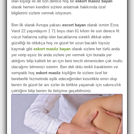
olan kişiliği ile de son derece hoş bir
eskort masöz bayan
olarak hemen kendimi sizlere anlatmak hakkımda özel
bilgilerimi sizlere vermek istiyorum.
Ben ilk olarak Avrupa yakası
escort bayan
olarak ismim Esra
Varol 22 yaşındayım 1 71 boyu olan 61 kilom ile son derece fit
vücut hatlarına sahip olan bacaklarına sürekli dikkat eden
güzelliği ile oldukça hoş ve güzel bir uzun bacaklı tüysüz
kaymak gibi
eskort masöz bayan
olarak sizlere her türlü anda
yer verip eşsiz bir anda sizlere yer vermek için burada yer
aldığımı bilip kaliteli bir an için beni tercih etmenizden çok mutlu
olacağımı bilmenizi isterim. Ben deli dolu renkli karakterim ve
sempatik hoş
eskort masöz
kişiliğim ile sizlere özel bir
bereberlik hizmetinde eşlik edeceğimden kesinlikle emin olup
benim ile güzel bir anı sizler ile birlikte yaşamak için sabırsızlık
çektiğimi bilip benim ile iletişime geçebilirsiniz.