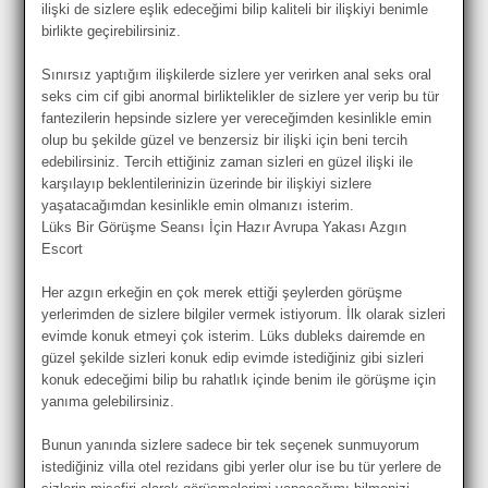
ilişki de sizlere eşlik edeceğimi bilip kaliteli bir ilişkiyi benimle
birlikte geçirebilirsiniz.
Sınırsız yaptığım ilişkilerde sizlere yer verirken anal seks oral
seks cim cif gibi anormal birliktelikler de sizlere yer verip bu tür
fantezilerin hepsinde sizlere yer vereceğimden kesinlikle emin
olup bu şekilde güzel ve benzersiz bir ilişki için beni tercih
edebilirsiniz. Tercih ettiğiniz zaman sizleri en güzel ilişki ile
karşılayıp beklentilerinizin üzerinde bir ilişkiyi sizlere
yaşatacağımdan kesinlikle emin olmanızı isterim.
Lüks Bir Görüşme Seansı İçin Hazır Avrupa Yakası Azgın
Escort
Her azgın erkeğin en çok merek ettiği şeylerden görüşme
yerlerimden de sizlere bilgiler vermek istiyorum. İlk olarak sizleri
evimde konuk etmeyi çok isterim. Lüks dubleks dairemde en
güzel şekilde sizleri konuk edip evimde istediğiniz gibi sizleri
konuk edeceğimi bilip bu rahatlık içinde benim ile görüşme için
yanıma gelebilirsiniz.
Bunun yanında sizlere sadece bir tek seçenek sunmuyorum
istediğiniz villa otel rezidans gibi yerler olur ise bu tür yerlere de