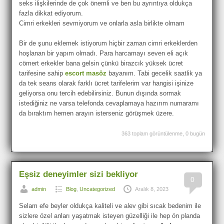
seks ilişkilerinde de çok önemli ve ben bu ayrıntıya oldukça
fazla dikkat ediyorum.
Cimri erkekleri sevmiyorum ve onlarla asla birlikte olmam
Bir de şunu eklemek istiyorum hiçbir zaman cimri erkeklerden
hoşlanan bir yapım olmadı. Para harcamayı seven eli açık
cömert erkekler bana gelsin çünkü birazcık yüksek ücret
tarifesine sahip
escort masöz
bayanım. Tabi gecelik saatlik ya
da tek seans olarak farklı ücret tarifelerim var hangisi işinize
geliyorsa onu tercih edebilirsiniz. Bunun dışında sormak
istediğiniz ne varsa telefonda cevaplamaya hazırım numaramı
da bıraktım hemen arayın isterseniz görüşmek üzere.
363 toplam görüntülenme, 0 bugün
Eşsiz deneyimler sizi bekliyor
0
admin
Blog
,
Uncategorized
Aralık 8, 2023
Selam efe beyler oldukça kaliteli ve alev gibi sıcak bedenim ile
sizlere özel anları yaşatmak isteyen güzelliği ile hep ön planda