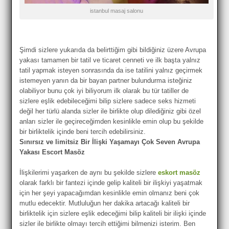
istanbul masaj salonu
Şimdi sizlere yukarıda da belirttiğim gibi bildiğiniz üzere Avrupa
yakası tamamen bir tatil ve ticaret cenneti ve ilk başta yalnız
tatil yapmak isteyen sonrasında da ise tatilini yalnız geçirmek
istemeyen yanın da bir bayan partner bulundurma isteğiniz
olabiliyor bunu çok iyi biliyorum ilk olarak bu tür tatiller de
sizlere eşlik edebileceğimi bilip sizlere sadece seks hizmeti
değil her türlü alanda sizler ile birlikte olup dilediğiniz gibi özel
anları sizler ile geçireceğimden kesinlikle emin olup bu şekilde
bir birliktelik içinde beni tercih edebilirsiniz.
Sınırsız ve limitsiz Bir İlişki Yaşamayı Çok Seven Avrupa
Yakası Escort Masöz
İlişkilerimi yaşarken de aynı bu şekilde sizlere
eskort masöz
olarak farklı bir fantezi içinde gelip kaliteli bir ilişkiyi yaşatmak
için her şeyi yapacağımdan kesinlikle emin olmanız beni çok
mutlu edecektir. Mutluluğun her dakika artacağı kaliteli bir
birliktelik için sizlere eşlik edeceğimi bilip kaliteli bir ilişki içinde
sizler ile birlikte olmayı tercih ettiğimi bilmenizi isterim. Ben