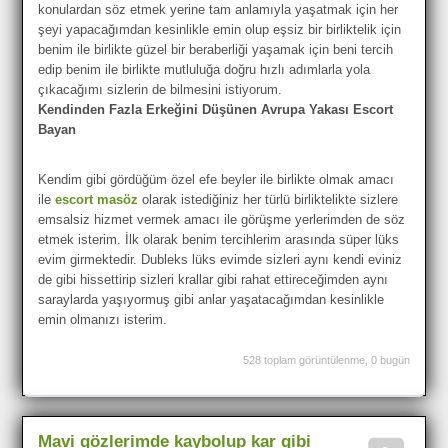
konulardan söz etmek yerine tam anlamıyla yaşatmak için her
şeyi yapacağımdan kesinlikle emin olup eşsiz bir birliktelik için
benim ile birlikte güzel bir beraberliği yaşamak için beni tercih
edip benim ile birlikte mutluluğa doğru hızlı adımlarla yola
çıkacağımı sizlerin de bilmesini istiyorum.
Kendinden Fazla Erkeğini Düşünen Avrupa Yakası Escort
Bayan
Kendim gibi gördüğüm özel efe beyler ile birlikte olmak amacı
ile
escort masöz
olarak istediğiniz her türlü birliktelikte sizlere
emsalsiz hizmet vermek amacı ile görüşme yerlerimden de söz
etmek isterim. İlk olarak benim tercihlerim arasında süper lüks
evim girmektedir. Dubleks lüks evimde sizleri aynı kendi eviniz
de gibi hissettirip sizleri krallar gibi rahat ettireceğimden aynı
saraylarda yaşıyormuş gibi anlar yaşatacağımdan kesinlikle
emin olmanızı isterim.
528 toplam görüntülenme, 0 bugün
Mavi gözlerimde kaybolup kar gibi