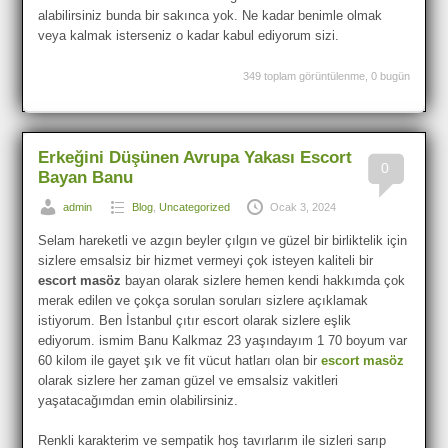
alabilirsiniz bunda bir sakınca yok. Ne kadar benimle olmak
veya kalmak isterseniz o kadar kabul ediyorum sizi.
349 toplam görüntülenme, 0 bugün
Erkeğini Düşünen Avrupa Yakası Escort
0
Bayan Banu
admin
Blog
,
Uncategorized
Ocak 3, 2024
Selam hareketli ve azgın beyler çılgın ve güzel bir birliktelik için
sizlere emsalsiz bir hizmet vermeyi çok isteyen kaliteli bir
escort masöz
bayan olarak sizlere hemen kendi hakkımda çok
merak edilen ve çokça sorulan soruları sizlere açıklamak
istiyorum. Ben İstanbul çıtır escort olarak sizlere eşlik
ediyorum. ismim Banu Kalkmaz 23 yaşındayım 1 70 boyum var
60 kilom ile gayet şık ve fit vücut hatları olan bir
escort masöz
olarak sizlere her zaman güzel ve emsalsiz vakitleri
yaşatacağımdan emin olabilirsiniz.
Renkli karakterim ve sempatik hoş tavırlarım ile sizleri sarıp