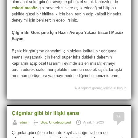
alan anal seks gibi ön sevişme gibi özel sıcak fantezileri de
eskort masöz
gibi severek sizlere eşlik edeceğimi bilip bu
şekilde güzel bir birliktelik için beni tercih edip kaliteli bir seks
deneyimi için beni tercih edebilirsiniz.
Çılgın Bir Görüşme İçin Hazır Avrupa Yakası Escort Masöz
Bayan
Eşsiz bir görüşme deneyimi için sizlere kaliteli bir görüşme
seansı yaşatmak için kendi süper lüks dubleks dairemin
kapılarını açıp özel tasarımlı evimde sizleri misafir etmeyi
tercih ederek sizleri her şekilde memnun ederek eşsiz bir aşkı
memnun görüşmesi yapmayı hedeflediğimi bilmenizi isterim.
461 toplam görüntülenme, 0 bugün
Çılgınlar gibi bir ilişki şansı
0
admin
Blog
,
Uncategorized
Aralık 4, 2023
Çılgınlar gibi eğlenip hem de keyif alacağımız hem de