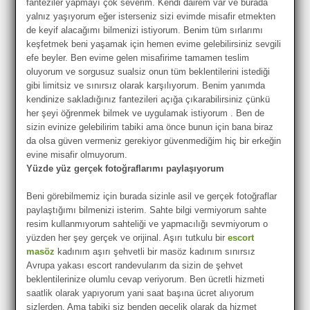
fanteziler yapmayı çok severim. Kendi dairem var ve burada
yalnız yaşıyorum eğer isterseniz sizi evimde misafir etmekten
de keyif alacağımı bilmenizi istiyorum. Benim tüm sırlarımı
keşfetmek beni yaşamak için hemen evime gelebilirsiniz sevgili
efe beyler. Ben evime gelen misafirime tamamen teslim
oluyorum ve sorgusuz sualsiz onun tüm beklentilerini istediği
gibi limitsiz ve sınırsız olarak karşılıyorum. Benim yanımda
kendinize sakladığınız fantezileri açığa çıkarabilirsiniz çünkü
her şeyi öğrenmek bilmek ve uygulamak istiyorum . Ben de
sizin evinize gelebilirim tabiki ama önce bunun için bana biraz
da olsa güven vermeniz gerekiyor güvenmediğim hiç bir erkeğin
evine misafir olmuyorum.
Yüzde yüz gerçek fotoğraflarımı paylaşıyorum
Beni görebilmemiz için burada sizinle asil ve gerçek fotoğraflar
paylaştığımı bilmenizi isterim. Sahte bilgi vermiyorum sahte
resim kullanmıyorum sahteliği ve yapmacılığı sevmiyorum o
yüzden her şey gerçek ve orijinal. Aşırı tutkulu bir
escort
masöz
kadınım aşırı şehvetli bir masöz kadınım sınırsız
Avrupa yakası escort randevularım da sizin de şehvet
beklentilerinize olumlu cevap veriyorum. Ben ücretli hizmeti
saatlik olarak yapıyorum yani saat başına ücret alıyorum
sizlerden. Ama tabiki siz benden gecelik olarak da hizmet