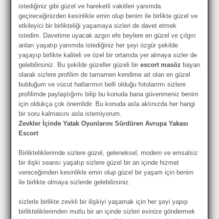
istediğiniz gibi güzel ve hareketli vakitleri yanımda
geçireceğinizden kesinlikle emin olup benim ile birlikte güzel ve
etkileyici bir birlikteliği yaşamaya sizleri de davet etmek
istedim. Davetime uyacak azgın efe beylere en güzel ve çılgın
anları yaşatıp yanımda istediğiniz her şeyi özgür şekilde
yaşayıp birlikte kaliteli ve özel bir ortamda yer almaya sizler de
gelebilirsiniz. Bu şekilde güzeller güzeli bir
escort masöz
bayan
olarak sizlere profilim de tamamen kendime ait olan en güzel
bulduğum ve vücut hatlarımın belli olduğu fotolarımı sizlere
profilimde paylaştığımı bilip bu konuda bana güvenmeniz benim
için oldukça çok önemlidir. Bu konuda asla aklınızda her hangi
bir soru kalmasını asla istemiyorum.
Zevkler İçinde Yatak Oyunlarını Sürdüren Avrupa Yakası
Escort
Birlikteliklerimde sizlere güzel, geleneksel, modern ve emsalsiz
bir ilişki seansı yaşatıp sizlere güzel bir an içinde hizmet
vereceğimden kesinlikle emin olup güzel bir yaşam için benim
ile birlikte olmaya sizlerde gelebilirsiniz.
sizlerle birlikte zevkli bir ilişkiyi yaşamak için her şeyi yapıp
birlikteliklerimden mutlu bir an içinde sizleri evinize göndermek