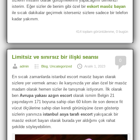
sizlerin misafiri olarak görüşmelerimi yapacağımı bilmenizi
isterim. Eğer sizler de benim gibi özel bir
eskort masöz bayan
ile sıcak dakikalar geçirmek isterseniz sizlere sadece bir telefon
kadar yakınım.
414 toplam görüntülenme, 0 bugün
Limitsiz ve sınırsız bir ilişki seansı
0
admin
Blog
,
Uncategorized
Aralık 1, 2023
En sıcak zamanlarda istanbul escort masöz bayan olarak
sizlere yer vermek amacı ile karşınızda yer alan özel bir masöz
madam olarak hemen sizler ile tanışmak istiyorum. İlk olarak
ben
Avrupa yakası azgın escort
olarak ismim Belgin 21
yaşındayım 171 boyuna sahip olan 60 kilom ile son derece fit
vücut ölçülerine sahip olan kendi görünüşüne özen gösterip
sizlerin yanınıza
istanbul asya tarafı escort
yakışacak bir
masöz eskort bayan olarak burada yer aldığımı çok rahat
şekilde söyleyebilirim.