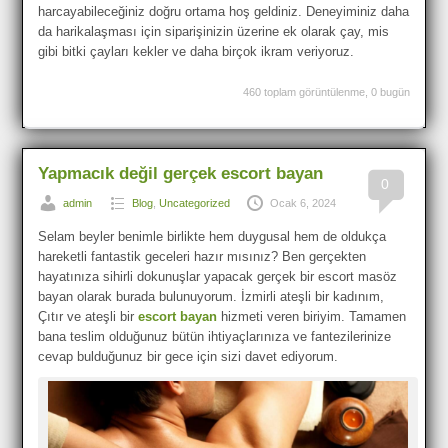
harcayabileceğiniz doğru ortama hoş geldiniz. Deneyiminiz daha
da harikalaşması için siparişinizin üzerine ek olarak çay, mis
gibi bitki çayları kekler ve daha birçok ikram veriyoruz.
460 toplam görüntülenme, 0 bugün
Yapmacık değil gerçek escort bayan
0
admin
Blog
,
Uncategorized
Ocak 6, 2024
Selam beyler benimle birlikte hem duygusal hem de oldukça
hareketli fantastik geceleri hazır mısınız? Ben gerçekten
hayatınıza sihirli dokunuşlar yapacak gerçek bir escort masöz
bayan olarak burada bulunuyorum. İzmirli ateşli bir kadınım,
Çıtır ve ateşli bir
escort bayan
hizmeti veren biriyim. Tamamen
bana teslim olduğunuz bütün ihtiyaçlarınıza ve fantezilerinize
cevap bulduğunuz bir gece için sizi davet ediyorum.