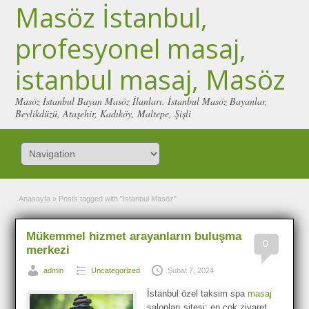
Masöz İstanbul,
profesyonel masaj,
istanbul masaj, Masöz
Masöz İstanbul Bayan Masöz İlanları. İstanbul Masöz Bayanlar,
Beylikdüzü, Ataşehir, Kadıköy, Maltepe, Şişli
Anasayfa
»
Posts tagged with "İstanbul Masöz"
Mükemmel hizmet arayanların buluşma
0
merkezi
admin
Uncategorized
Şubat 7, 2024
İstanbul özel taksim spa
masaj
salonları sitesi: en çok ziyaret