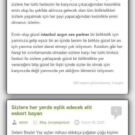
sizlere her türlü fantezim ile karşınıza çıkacağımdan kesinlikle
emin olup bu şekilde aklınıza gelecek olan tüm birliktelikleri
sizlere yaşatmak için her şeyi yapacağımdan kesinlikle emin
olmanızı isterim.
Emin olup güzel
istanbul azgın sex partner
bir birliktelik için
yanımıza gelip eşsiz bir an içinde benim ile birlikte güzel bir an
için yanıma sizleri davet etmeyi çok istiyorum. Kondom gibi her
hangi bir sınırlamamda olmadan sizlere karşı her türlü limitsiz
fantezi ile sizlere yaklaşarak güzel bir birliktelikte yer
vereceğimi bilip güzel bir ilişki içinde sizler ile olmak için
karşınızda değil yanınızda yer aldığımı bilmenizi istiyorum.
389 toplam görüntülenme, 0 bugün
Sizlere her yerde eşlik edecek elit
0
eskort bayan
admin
Blog
,
Uncategorized
Kasım 30, 2023
Selam Beyler Yaz ayları nüfusu oldukça çoğalan çoğu kişinin