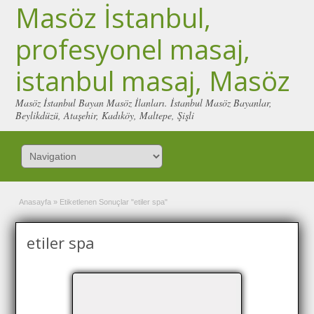
Masöz İstanbul,
profesyonel masaj,
istanbul masaj, Masöz
Masöz İstanbul Bayan Masöz İlanları. İstanbul Masöz Bayanlar,
Beylikdüzü, Ataşehir, Kadıköy, Maltepe, Şişli
Anasayfa
»
Etiketlenen Sonuçlar "etiler spa"
etiler spa