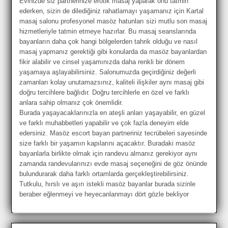
Evinizde siz partnerinize erotik masaj yaparak onu tatmin
ederken, sizin de dilediğiniz rahatlamayı yaşamanız için Kartal
masaj salonu profesyonel masöz hatunları sizi mutlu son masaj
hizmetleriyle tatmin etmeye hazırlar. Bu masaj seanslarında
bayanların daha çok hangi bölgelerden tahrik olduğu ve nasıl
masaj yapmanız gerektiği gibi konularda da masöz bayanlardan
fikir alabilir ve cinsel yaşamınızda daha renkli bir dönem
yaşamaya aşlayabilirsiniz. Salonumuzda geçirdiğiniz değerli
zamanları kolay unutamazsınız, kaliteli ilişkiler aynı masaj gibi
doğru tercihlere bağlıdır. Doğru tercihlerle en özel ve farklı
anlara sahip olmanız çok önemlidir.
Burada yaşayacaklarınızla en ateşli anları yaşayabilir, en güzel
ve farklı muhabbetleri yapabilir ve çok fazla deneyim elde
edersiniz. Masöz escort bayan partneriniz tecrübeleri sayesinde
size farklı bir yaşamın kapılarını açacaktır. Buradaki masöz
bayanlarla birlikte olmak için randevu almanız gerekiyor aynı
zamanda randevularınızı evde masaj seçeneğini de göz önünde
bulundurarak daha farklı ortamlarda gerçekleştirebilirsiniz.
Tutkulu, hırslı ve aşırı istekli masöz bayanlar burada sizinle
beraber eğlenmeyi ve heyecanlanmayı dört gözle bekliyor