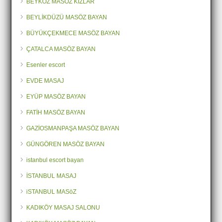
BEYKOZ MASÖZ KIZLAR
BEYLİKDÜZÜ MASÖZ BAYAN
BÜYÜKÇEKMECE MASÖZ BAYAN
ÇATALCA MASÖZ BAYAN
Esenler escort
EVDE MASAJ
EYÜP MASÖZ BAYAN
FATİH MASÖZ BAYAN
GAZİOSMANPAŞA MASÖZ BAYAN
GÜNGÖREN MASÖZ BAYAN
istanbul escort bayan
İSTANBUL MASAJ
iSTANBUL MASöZ
KADIKÖY MASAJ SALONU