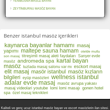
YENİBOSNA MASÖZ BAYAN
ZEYTİNBURNU MASÖZ BAYAN
Benzer istanbul masöz içerikleri
kaynarca bayanlar hamamı
masaj
maltepe sauna hamam
yapımı
otelde mutlu
titreşimli masaj aleti faydaları
Sarıyer evde
son masaj
kartal bayan
andromeda spa
masöz
masöz
esckort masaj
tuzlada masaj salonu var mı
elit masaj
masör istanbul
masöz kızların
wellness istanbul
bilgileri
eyüp masözleri
adalar evde masaj
masöz avrupa yakası
masaj videolari youtube
lomi lomi masajı
gonen hotel
spa
özel masaj teknikleri
Kaliteli ve genç ucuz istanbul masöz bayan ve escort masözlerin ilan sitesi.