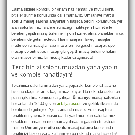
Daima sizlere konforlu bir ortam hazırlamak ve mutlu sonlu
bitişler sunma konusunda çalışmaktayız.
Ümraniye mutlu
sonlu masaj salonu
arayanların başlıca tercihi konumunda yer
alan salonlarımız, sizlere sunacağı muhteşem hizmetlerle
beraber çeşitli masaj türlerine ilişkin hizmet alma olanaklarını da
beraberinde getirmektedir. Thai masajları, İsveç masajları,
mutlu sonlu masajlar, spa masajları, bölgesel masajlar, spor
masajı ve anti stres masajı gibi çeşitli masaj türlerine hakim
olan masözlerimiz bir mesaj kadar uzağınızda!
Tercihinizi salonumuzdan yana yapın
ve komple rahatlayın!
Tercihinizi salonlarımızdan yana yaparak, komple rahatlama
hissine ulaşmak artık kaçınılmaz oluyor. Bu noktada sizleri ön
plana çıkartma konusunda çalışan
Ümraniye masaj salonları
,
her anlamda %100 güven
antalya escort
ve gizlilik ilkesini de
beraberinde getiriyor. Aynı zamanda masöz ve masaj türü
tercihlerini yapma konusunda da yardımcı olan salonlarımız,
erkeklerin tamamen memnun ayrılmasını garanti etmektedir.
Hemen
Ümraniye mutlu sonlu masaj salonu
konusunda
tercihinizi bizden yana kullanın ve bu noktada farkı hissedin!