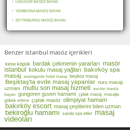
ÜSKÜDAR MASÖZ BAYAN
YENİBOSNA MASÖZ BAYAN
ZEYTİNBURNU MASÖZ BAYAN
Benzer istanbul masöz içerikleri
masör
bardak çekmenin yararları
kese köpük
istanbul
bakırköy spa
kokulu masaj yağları
masaj
beykoz masaj
avantgarde hotel masaj
Beşiktaş'ta evde masaj yapanlar
nuru masajı
mutlu son masaj hizmeti
uzmanı
avcılar masöz
gungoren guven hamami
çplak masaj
masajla
bayan
olimpiyat hamam
çıplak masöz
göbek eritme
bakırköy escort
masaj çeşitlerini bilen uzman
masaj
bekiroğlu hamamı
sanda spa etiler
videoları