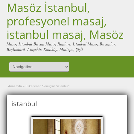
Masöz İstanbul,
profesyonel masaj,
istanbul masaj, Masöz
Masöz İstanbul Bayan Masöz İlanları. İstanbul Masöz Bayanlar,
Beylikdüzü, Ataşehir, Kadıköy, Maltepe, Şişli
Anasayfa
»
Etiketlenen Sonuçlar "istanbul"
istanbul