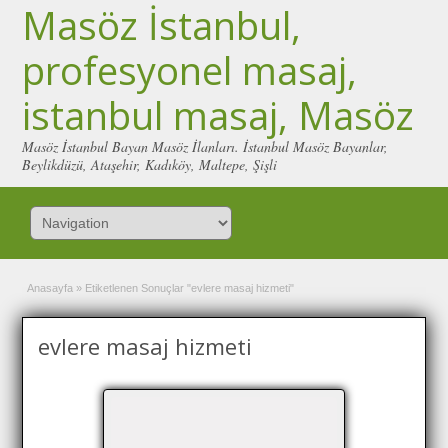
Masöz İstanbul,
profesyonel masaj,
istanbul masaj, Masöz
Masöz İstanbul Bayan Masöz İlanları. İstanbul Masöz Bayanlar,
Beylikdüzü, Ataşehir, Kadıköy, Maltepe, Şişli
Anasayfa
»
Etiketlenen Sonuçlar "evlere masaj hizmeti"
evlere masaj hizmeti