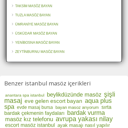
TAKSİM MASÖZ BAYAN
TUZLA MASÖZ BAYAN
ÜMRANİYE MASÖZ BAYAN
ÜSKÜDAR MASÖZ BAYAN
YENİBOSNA MASÖZ BAYAN
ZEYTİNBURNU MASÖZ BAYAN
Benzer istanbul masöz içerikleri
şişli
beylikdüzünde masöz
anantara spa istanbul
masaj
aqua plus
eve gelen escort bayan
spa
sırta
evde masaj bursa
bayan masoz arıyorum
bardak vurma
bardak çekmenin faydaları
avrupa yakası nilay
masöz kız telefonu
escort masöz istanbul
ayak masajı nasıl yapılır