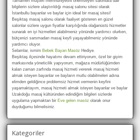
Tamamen müşteri memnuniyetini önemseyen salonlara dair
bilgilerin sizlere ulaştırıldığı masaj salonu sitesi olarak
İstanbullu bayanlar ve baylar için ideal bir masaj sitesi!
Beşiktaş masaj salonu olarak faaliyet gösteren en güzel
salonlar sizlere uygun fiyatlar karşılığında olağanüstü hizmetler
sunarak en iyi hizmetleri alabilmeniz yönünde yardımcı olurken,
bütçenizi sarsmadan masaj keyfi yaşayabilmeniz yönünde
yardımcı oluyor.
Selamlar, ismim
Bebek Bayan Masöz
Hediye.
Beşiktaş ilçesinde hayatımı devam ettiriyorum, özel bir giyim
markasında yöneticilik yapıyorum, mağaza müdürlüğümden
kalan zaman zarfında masaj hizmeti vererek masaj hizmeti
almak isteyen bayanlar ve bayların mutlu olabilmeleri adına
elimden geldiğince problemsiz hizmet vermenin keyfini
yaşamaktayım, masaj hizmeti almak isteyen bayanlar ve baylar
Uzakdoğu masaj kültüründen edindiğim bilgileri sizlerde
uygulama yapmaktan bir
Eve gelen masöz
olarak onur
duyduğumu bilmelisiniz.
Kategoriler