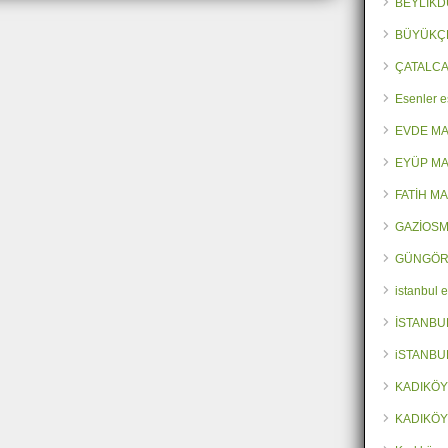
BEYLİKD
BÜYÜKÇ
ÇATALCA
Esenler e
EVDE M
EYÜP MA
FATİH M
GAZİOSM
GÜNGÖR
istanbul 
İSTANBU
iSTANBU
KADIKÖY
KADIKÖY