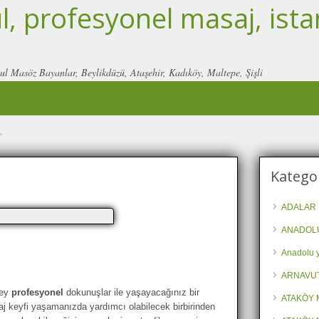
, profesyonel masaj, ista
ul Masöz Bayanlar, Beylikdüzü, Ataşehir, Kadıköy, Maltepe, Şişli
"
Kategor
ADALAR 
ANADOLU
Anadolu y
ARNAVU
şey
profesyonel
dokunuşlar ile yaşayacağınız bir
ATAKÖY 
aj keyfi yaşamanızda yardımcı olabilecek birbirinden