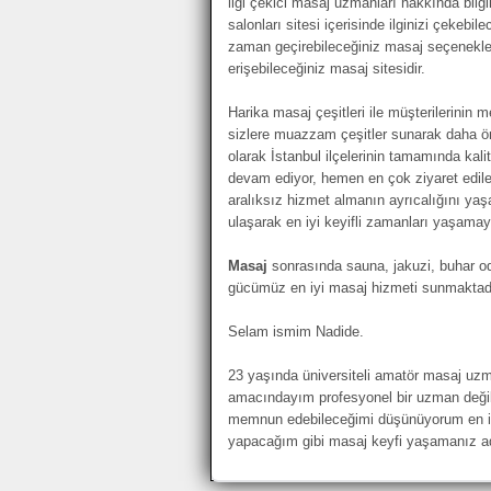
ilgi çekici masaj uzmanları hakkında bilgi
salonları sitesi içerisinde ilginizi çekebil
zaman geçirebileceğiniz masaj seçenekleri
erişebileceğiniz masaj sitesidir.
Harika masaj çeşitleri ile müşterilerini
sizlere muazzam çeşitler sunarak daha ö
olarak İstanbul ilçelerinin tamamında kalit
devam ediyor, hemen en çok ziyaret edilen
aralıksız hizmet almanın ayrıcalığını yaş
ulaşarak en iyi keyifli zamanları yaşamay
Masaj
sonrasında sauna, jakuzi, buhar oda
gücümüz en iyi masaj hizmeti sunmaktadı
Selam ismim Nadide.
23 yaşında üniversiteli amatör masaj uzm
amacındayım profesyonel bir uzman değil
memnun edebileceğimi düşünüyorum en iy
yapacağım gibi masaj keyfi yaşamanız ad