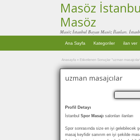
Masöz İstanbul
Masöz
Masöz İstanbul Bayan Masöz İlanları. İstanb
Ana Sayfa
Kategoriler
ilan ver
Anasayfa
»
Etiketlenen Sonuçlar "uzman masajcılar
uzman masajcılar
Profil Detayı
İstanbul
Spor Masajı
salonları ilanları
Spor sonrasında size en iyi gelebilecek 
masaj keyfidir sanırım en iyi şekilde mas