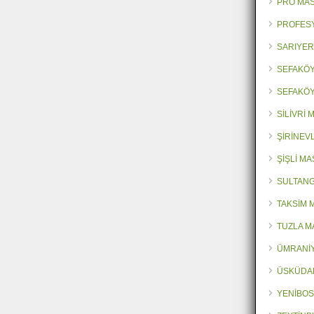
PRO MA
PROFES
SARIYER
SEFAKÖY
SEFAKÖY
SİLİVRİ
ŞİRİNEV
ŞİŞLİ M
SULTANG
TAKSİM 
TUZLA M
ÜMRANİY
ÜSKÜDA
YENİBOS