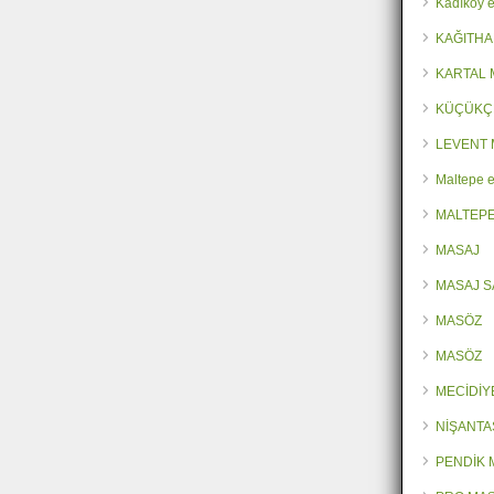
Kadıköy e
KAĞITHA
KARTAL
KÜÇÜKÇ
LEVENT 
Maltepe e
MALTEPE
MASAJ
MASAJ 
MASÖZ
MASÖZ
MECİDİY
NİŞANTA
PENDİK 