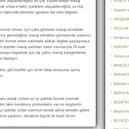
lere ulaşabileceğiniz en çok ziyaret edilen masaj
ATAKÖY 
ecek onlarca farklı içeriklere ulaşabileceğiniz ve hoş
Ataşehir 
 hakkında bilinmesi gereken her türlü bilgilere
ATAŞEHİ
AVCILAR
n memnun olması için çaba gösteren masaj uzmanları
nce görmediğiniz masaj teknikleri görmenizde yardımcı
Avcılar es
eli hizmet veren salonlarla alakalı bilgileri paylaşmaya
 popüler masaj salonları sitesi vasıtasıyla 24 saat
AVRUPA 
amaya başlamak için ilgi çekici masaj kategorilerine
Avrupa ya
a başlayın.
BAHÇELİ
sı gibi keyifler için ücret talep etmiyoruz işimiz
BAKIRKÖ
r.
Bakırköy 
BEBEK B
anı olarak sizlere en iyi şekilde hizmet sunmak
BEŞİKTA
im lakin kendimce yöntemlerim var ve müşterimi
i şekilde sizleri memnun etmek adına elimden geleni
Beşyol es
ına yardımcı olmaktan büyük bir keyif alırım.
BEYKOZ 