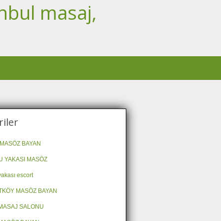
nbul masaj,
iler
MASÖZ BAYAN
 YAKASI MASÖZ
akası escort
TKÖY MASÖZ BAYAN
MASAJ SALONU