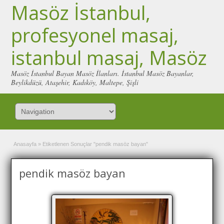
Masöz İstanbul,
profesyonel masaj,
istanbul masaj, Masöz
Masöz İstanbul Bayan Masöz İlanları. İstanbul Masöz Bayanlar,
Beylikdüzü, Ataşehir, Kadıköy, Maltepe, Şişli
Anasayfa
»
Etiketlenen Sonuçlar "pendik masöz bayan"
pendik masöz bayan