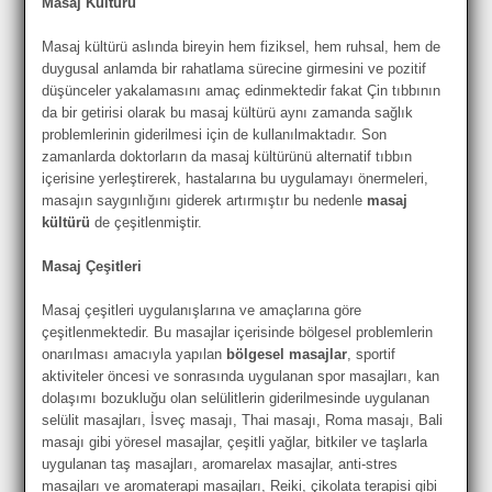
Masaj Kültürü
Masaj kültürü aslında bireyin hem fiziksel, hem ruhsal, hem de
duygusal anlamda bir rahatlama sürecine girmesini ve pozitif
düşünceler yakalamasını amaç edinmektedir fakat Çin tıbbının
da bir getirisi olarak bu masaj kültürü aynı zamanda sağlık
problemlerinin giderilmesi için de kullanılmaktadır. Son
zamanlarda doktorların da masaj kültürünü alternatif tıbbın
içerisine yerleştirerek, hastalarına bu uygulamayı önermeleri,
masajın saygınlığını giderek artırmıştır bu nedenle
masaj
kültürü
de çeşitlenmiştir.
Masaj Çeşitleri
Masaj çeşitleri uygulanışlarına ve amaçlarına göre
çeşitlenmektedir. Bu masajlar içerisinde bölgesel problemlerin
onarılması amacıyla yapılan
bölgesel masajlar
, sportif
aktiviteler öncesi ve sonrasında uygulanan spor masajları, kan
dolaşımı bozukluğu olan selülitlerin giderilmesinde uygulanan
selülit masajları, İsveç masajı, Thai masajı, Roma masajı, Bali
masajı gibi yöresel masajlar, çeşitli yağlar, bitkiler ve taşlarla
uygulanan taş masajları, aromarelax masajlar, anti-stres
masajları ve aromaterapi masajları, Reiki, çikolata terapisi gibi