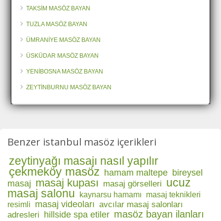
TAKSİM MASÖZ BAYAN
TUZLA MASÖZ BAYAN
ÜMRANİYE MASÖZ BAYAN
ÜSKÜDAR MASÖZ BAYAN
YENİBOSNA MASÖZ BAYAN
ZEYTİNBURNU MASÖZ BAYAN
Benzer istanbul masöz içerikleri
zeytinyağı masajı nasıl yapılır
çekmeköy masöz
hamam maltepe
bireysel
ucuz
masaj kupası
masaj
masaj görselleri
masaj salonu
kaynarsu hamamı
masaj teknikleri
masaj videoları
avcılar masaj salonları
resimli
masöz bayan ilanları
hillside spa etiler
adresleri