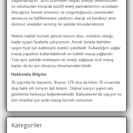
sağlamaktayım. Sizin üzerindeki negatif enerjiyi bedeninizden
ve ruhunuzdan kovacak pozitif enerji parmaklarımın ucundadır.
Alacağınız hizmet stresinizi ve yorgunluğunuzu üzerinizden
atmanıza ve hafiflemenize yardımcı olacak ve kendinizi artık
olumsuz enerjiden arınmış bir şekilde hissedeceksiniz.
Herkes kaliteli hizmeti görsün tanısın diye, mümkün olduğu
kadar uygun fiyatlarla çalışıyorum. Ancak burada belirtilen
uygun fiyat işin kalitesiyle orantılı şekildedir. Kullandığım yağlar
masaj yaparken kullanılabilecek en kaliteli masaj yağlarıdır.
Yine aynı şekilde muhteşem bir sinerji sağlayan özel masaj
taşları da bu işin olmazsa olmazlarından biridir.
Hakkımda Bilgiler
35 yaşında bir bayanım. Boyum 179 olsa da kilom 76 civarında
olup balık etli minyon tipli biriyim. Orijinal sarışın yapım ela
gözlerimle herkesçe beğenilmektedir. Bahçelievler’de yaşıyor ve
tüm İstanbul için evde masaj hizmeti veriyorum.
Kategoriler