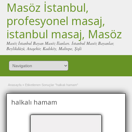
Masöz İstanbul,
profesyonel masaj,
istanbul masaj, Masöz
Masöz İstanbul Bayan Masöz İlanları. İstanbul Masöz Bayanlar,
Beylikdüzü, Ataşehir, Kadıköy, Maltepe, Şişli
Anasayfa
»
Etiketlenen Sonuçlar "halkalı hamam"
halkalı hamam