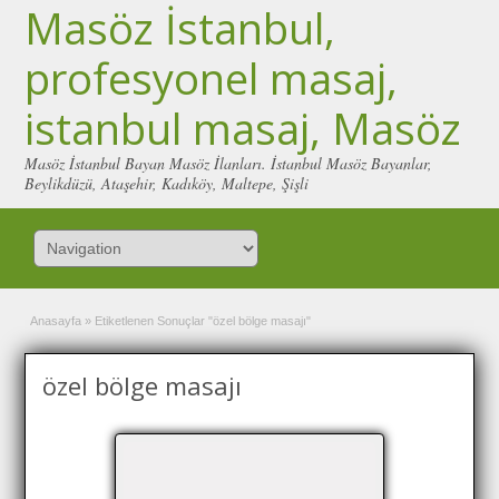
Masöz İstanbul,
profesyonel masaj,
istanbul masaj, Masöz
Masöz İstanbul Bayan Masöz İlanları. İstanbul Masöz Bayanlar,
Beylikdüzü, Ataşehir, Kadıköy, Maltepe, Şişli
Anasayfa
»
Etiketlenen Sonuçlar "özel bölge masajı"
özel bölge masajı