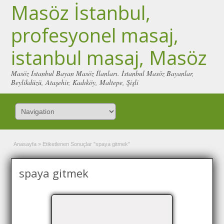
Masöz İstanbul,
profesyonel masaj,
istanbul masaj, Masöz
Masöz İstanbul Bayan Masöz İlanları. İstanbul Masöz Bayanlar,
Beylikdüzü, Ataşehir, Kadıköy, Maltepe, Şişli
Anasayfa
»
Etiketlenen Sonuçlar "spaya gitmek"
spaya gitmek