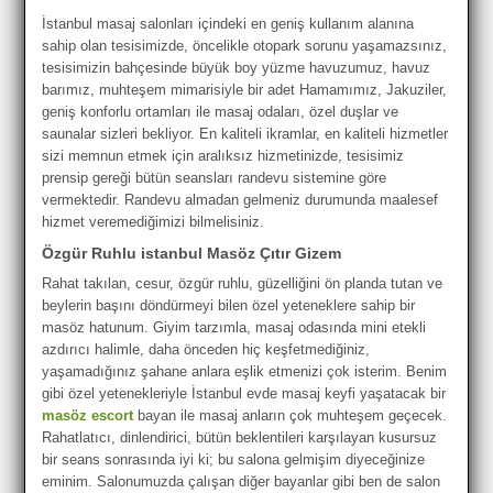
İstanbul masaj salonları içindeki en geniş kullanım alanına
sahip olan tesisimizde, öncelikle otopark sorunu yaşamazsınız,
tesisimizin bahçesinde büyük boy yüzme havuzumuz, havuz
barımız, muhteşem mimarisiyle bir adet Hamamımız, Jakuziler,
geniş konforlu ortamları ile masaj odaları, özel duşlar ve
saunalar sizleri bekliyor. En kaliteli ikramlar, en kaliteli hizmetler
sizi memnun etmek için aralıksız hizmetinizde, tesisimiz
prensip gereği bütün seansları randevu sistemine göre
vermektedir. Randevu almadan gelmeniz durumunda maalesef
hizmet veremediğimizi bilmelisiniz.
Özgür Ruhlu istanbul Masöz Çıtır Gizem
Rahat takılan, cesur, özgür ruhlu, güzelliğini ön planda tutan ve
beylerin başını döndürmeyi bilen özel yeteneklere sahip bir
masöz hatunum. Giyim tarzımla, masaj odasında mini etekli
azdırıcı halimle, daha önceden hiç keşfetmediğiniz,
yaşamadığınız şahane anlara eşlik etmenizi çok isterim. Benim
gibi özel yetenekleriyle İstanbul evde masaj keyfi yaşatacak bir
masöz escort
bayan ile masaj anların çok muhteşem geçecek.
Rahatlatıcı, dinlendirici, bütün beklentileri karşılayan kusursuz
bir seans sonrasında iyi ki; bu salona gelmişim diyeceğinize
eminim. Salonumuzda çalışan diğer bayanlar gibi ben de salon