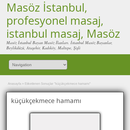
Masöz İstanbul,
profesyonel masaj,
istanbul masaj, Masöz
Masöz İstanbul Bayan Masöz İlanları. İstanbul Masöz Bayanlar,
Beylikdüzü, Ataşehir, Kadıköy, Maltepe, Şişli
Anasayfa
»
Etiketlenen Sonuçlar "küçükçekmece hamamı"
küçükçekmece hamamı