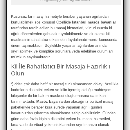
Kusursuz bir masaj hizmetiyle beraber yaşanan ağrılardan
kurtulabilmek söz konusu! Özellikle
İstanbul masöz bayanlar
tarafından tercih edilen bu masaj hizmetleri, vücudunuzda ki
ağrılı dönemlerden çabucak sıyrılabilmeniz ve ek olarak kil
maskesinin rahatlatıcı etkisinden faydalanabilmeniz konusunda
önem taşımaktadır. Böylelikle yaşanan ağrılardan anında
sıyrılabilmek ve komplike sorunlara veda edebilme durumları
mümkün sayılmaktadır.
Kil İle Rahatlatıcı Bir Masaja Hazırlıklı
Olun
Şiddeti çok daha hafif bir masaj türü olmasından dolayı özellikle
kadınların dikkatini çeken ve kilin içermiş olduğu muhteşem
bileşenler ile bir bakım maskesi oluşturmasına da imkan
tanınmaktadır.
Masöz bayan
lardan alacağınız bu özel masaj
paketleriyle beraber kısa sürede yaşanan ağrılı günleri
hayatınızdan çıkartma olanaklarına sahip olabilirsiniz. Günden
güne daha fazla kişinin dikkatini çeken bu masaj hizmetleri,
kısa vade de vücut yoksunluklarından sıyrılmanıza olanak