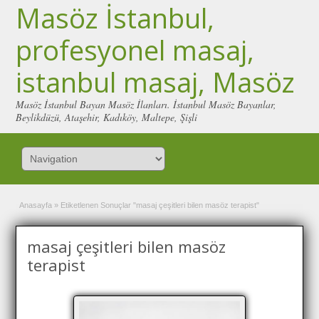
Masöz İstanbul,
profesyonel masaj,
istanbul masaj, Masöz
Masöz İstanbul Bayan Masöz İlanları. İstanbul Masöz Bayanlar,
Beylikdüzü, Ataşehir, Kadıköy, Maltepe, Şişli
Anasayfa
»
Etiketlenen Sonuçlar "masaj çeşitleri bilen masöz terapist"
masaj çeşitleri bilen masöz
terapist