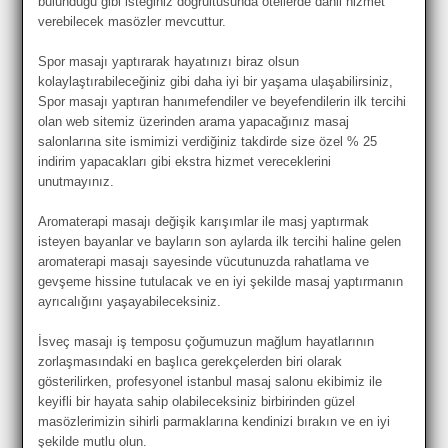
bulunduğu gibi isteğiniz doğrultusunda otellerde dahil hizmet
verebilecek masözler mevcuttur.
Spor masajı yaptırarak hayatınızı biraz olsun
kolaylaştırabileceğiniz gibi daha iyi bir yaşama ulaşabilirsiniz,
Spor masajı yaptıran hanımefendiler ve beyefendilerin ilk tercihi
olan web sitemiz üzerinden arama yapacağınız masaj
salonlarına site ismimizi verdiğiniz takdirde size özel % 25
indirim yapacakları gibi ekstra hizmet vereceklerini
unutmayınız.
Aromaterapi masajı değişik karışımlar ile masj yaptırmak
isteyen bayanlar ve bayların son aylarda ilk tercihi haline gelen
aromaterapi masajı sayesinde vücutunuzda rahatlama ve
gevşeme hissine tutulacak ve en iyi şekilde masaj yaptırmanın
ayrıcalığını yaşayabileceksiniz.
İsveç masajı iş temposu çoğumuzun mağlum hayatlarının
zorlaşmasındaki en başlıca gerekçelerden biri olarak
gösterilirken, profesyonel istanbul masaj salonu ekibimiz ile
keyifli bir hayata sahip olabileceksiniz birbirinden güzel
masözlerimizin sihirli parmaklarına kendinizi bırakın ve en iyi
şekilde mutlu olun.