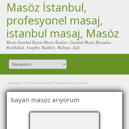
Masöz İstanbul,
profesyonel masaj,
istanbul masaj, Masöz
Masöz İstanbul Bayan Masöz İlanları. İstanbul Masöz Bayanlar,
Beylikdüzü, Ataşehir, Kadıköy, Maltepe, Şişli
Anasayfa
»
Etiketlenen Sonuçlar "bayan masoz arıyorum"
bayan masoz arıyorum