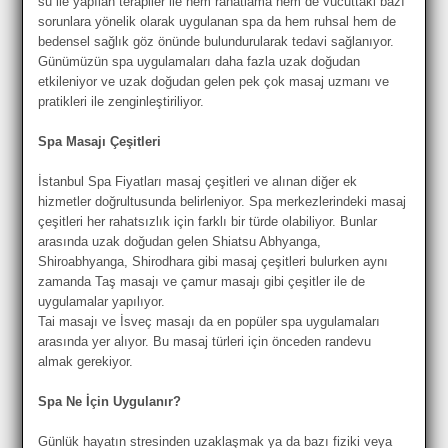
su ile yapılan terapiler ile hem rahatlama hem de vücuttaki bazı
sorunlara yönelik olarak uygulanan spa da hem ruhsal hem de
bedensel sağlık göz önünde bulundurularak tedavi sağlanıyor.
Günümüzün spa uygulamaları daha fazla uzak doğudan
etkileniyor ve uzak doğudan gelen pek çok masaj uzmanı ve
pratikleri ile zenginleştiriliyor.
Spa Masajı Çeşitleri
İstanbul Spa Fiyatları masaj çeşitleri ve alınan diğer ek
hizmetler doğrultusunda belirleniyor. Spa merkezlerindeki masaj
çeşitleri her rahatsızlık için farklı bir türde olabiliyor. Bunlar
arasında uzak doğudan gelen Shiatsu Abhyanga,
Shiroabhyanga, Shirodhara gibi masaj çeşitleri bulurken aynı
zamanda Taş masajı ve çamur masajı gibi çeşitler ile de
uygulamalar yapılıyor.
Tai masajı ve İsveç masajı da en popüler spa uygulamaları
arasında yer alıyor. Bu masaj türleri için önceden randevu
almak gerekiyor.
Spa Ne İçin Uygulanır?
Günlük hayatın stresinden uzaklaşmak ya da bazı fiziki veya