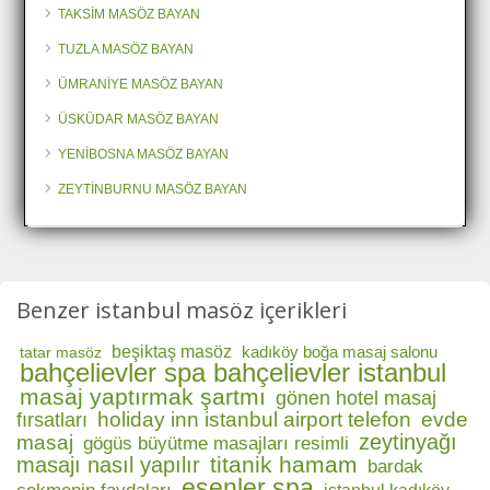
TAKSİM MASÖZ BAYAN
TUZLA MASÖZ BAYAN
ÜMRANİYE MASÖZ BAYAN
ÜSKÜDAR MASÖZ BAYAN
YENİBOSNA MASÖZ BAYAN
ZEYTİNBURNU MASÖZ BAYAN
Benzer istanbul masöz içerikleri
beşiktaş masöz
kadıköy boğa masaj salonu
tatar masöz
bahçelievler spa bahçelievler istanbul
masaj yaptırmak şartmı
gönen hotel masaj
holiday inn istanbul airport telefon
evde
fırsatları
zeytinyağı
masaj
gögüs büyütme masajları resimli
titanik hamam
masajı nasıl yapılır
bardak
esenler spa