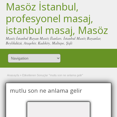
Masöz İstanbul,
profesyonel masaj,
istanbul masaj, Masöz
Masöz İstanbul Bayan Masöz İlanları. İstanbul Masöz Bayanlar,
Beylikdüzü, Ataşehir, Kadıköy, Maltepe, Şişli
Anasayfa
»
Etiketlenen Sonuçlar "mutlu son ne anlama gelir"
mutlu son ne anlama gelir