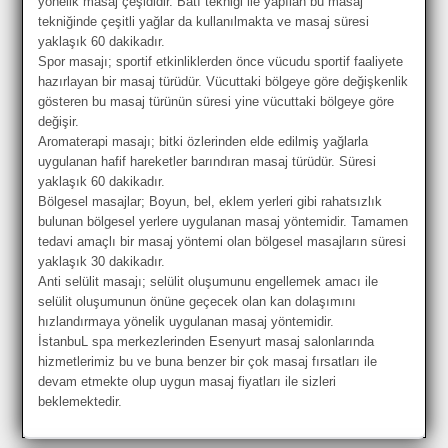
yönelik masaj çeşididir. Batı tekniği ile yapılan bu masaj
tekniğinde çeşitli yağlar da kullanılmakta ve masaj süresi
yaklaşık 60 dakikadır.
Spor masajı; sportif etkinliklerden önce vücudu sportif faaliyete
hazırlayan bir masaj türüdür. Vücuttaki bölgeye göre değişkenlik
gösteren bu masaj türünün süresi yine vücuttaki bölgeye göre
değişir.
Aromaterapi masajı; bitki özlerinden elde edilmiş yağlarla
uygulanan hafif hareketler barındıran masaj türüdür. Süresi
yaklaşık 60 dakikadır.
Bölgesel masajlar; Boyun, bel, eklem yerleri gibi rahatsızlık
bulunan bölgesel yerlere uygulanan masaj yöntemidir. Tamamen
tedavi amaçlı bir masaj yöntemi olan bölgesel masajların süresi
yaklaşık 30 dakikadır.
Anti selülit masajı; selülit oluşumunu engellemek amacı ile
selülit oluşumunun önüne geçecek olan kan dolaşımını
hızlandırmaya yönelik uygulanan masaj yöntemidir.
İstanbuL spa merkezlerinden Esenyurt masaj salonlarında
hizmetlerimiz bu ve buna benzer bir çok masaj fırsatları ile
devam etmekte olup uygun masaj fiyatları ile sizleri
beklemektedir.