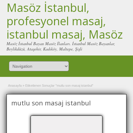
Masöz İstanbul,
profesyonel masaj,
istanbul masaj, Masöz
Masöz İstanbul Bayan Masöz İlanları. İstanbul Masöz Bayanlar,
Beylikdüzü, Ataşehir, Kadıköy, Maltepe, Şişli
Anasayfa
»
Etiketlenen Sonuçlar "mutlu son masaj istanbul"
mutlu son masaj istanbul