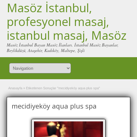
Masöz İstanbul,
profesyonel masaj,
istanbul masaj, Masöz
Masöz İstanbul Bayan Masöz İlanları. İstanbul Masöz Bayanlar,
Beylikdüzü, Ataşehir, Kadıköy, Maltepe, Şişli
Anasayfa
»
Etiketlenen Sonuçlar "mecidiyeköy aqua plus spa"
mecidiyeköy aqua plus spa