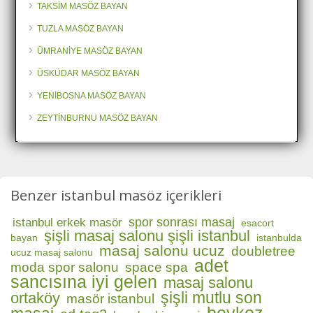
TAKSİM MASÖZ BAYAN
TUZLA MASÖZ BAYAN
ÜMRANİYE MASÖZ BAYAN
ÜSKÜDAR MASÖZ BAYAN
YENİBOSNA MASÖZ BAYAN
ZEYTİNBURNU MASÖZ BAYAN
Benzer istanbul masöz içerikleri
spor sonrası masaj
istanbul erkek masör
esacort
şişli masaj salonu şişli istanbul
bayan
istanbulda
masaj salonu ucuz
doubletree
ucuz masaj salonu
adet
moda spor salonu
space spa
sancısına iyi gelen
masaj salonu
şişli mutlu son
ortaköy
masör istanbul