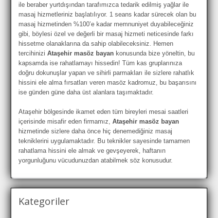
ile beraber yurtdışından tarafımızca tedarik edilmiş yağlar ile
masaj hizmetleriniz başlatılıyor. 1 seans kadar sürecek olan bu
masaj hizmetinden %100’e kadar memnuniyet duyabileceğiniz
gibi, böylesi özel ve değerli bir masaj hizmeti neticesinde farkı
hissetme olanaklarına da sahip olabileceksiniz. Hemen
tercihinizi
Ataşehir masöz bayan
konusunda bize yöneltin, bu
kapsamda ise rahatlamayı hissedin! Tüm kas gruplarınıza
doğru dokunuşlar yapan ve sihirli parmakları ile sizlere rahatlık
hissini ele alma fırsatları veren masöz kadromuz, bu başarısını
ise günden güne daha üst alanlara taşımaktadır.
Ataşehir bölgesinde ikamet eden tüm bireyleri mesai saatleri
içerisinde misafir eden firmamız,
Ataşehir masöz bayan
hizmetinde sizlere daha önce hiç denemediğiniz masaj
tekniklerini uygulamaktadır. Bu teknikler sayesinde tamamen
rahatlama hissini ele almak ve gevşeyerek, haftanın
yorgunluğunu vücudunuzdan atabilmek söz konusudur.
Kategoriler