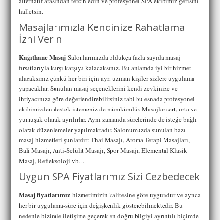
alternatif arasından tercih edin ve profesyonel SPA ekibimiz gerisini
halletsin.
Masajlarımızla Kendinize Rahatlama
İzni Verin
Kağıthane Masaj
Salonlarımızda oldukça fazla sayıda masaj
fırsatlarıyla karşı karşıya kalacaksınız. Bu anlamda iyi bir hizmet
alacaksınız çünkü her biri için ayrı uzman kişiler sizlere uygulama
yapacaklar. Sunulan masaj seçeneklerini kendi zevkinize ve
ihtiyacınıza göre değerlendirebilirsiniz tabi bu esnada profesyonel
ekibimizden destek istemeniz de mümkündür. Masajlar sert, orta ve
yumuşak olarak ayrılırlar. Aynı zamanda sürelerinde de isteğe bağlı
olarak düzenlemeler yapılmaktadır. Salonumuzda sunulan bazı
masaj hizmetleri şunlardır: Thai Masajı, Aroma Terapi Masajları,
Bali Masajı, Anti-Selülit Masajı, Spor Masajı, Elemental Klasik
Masaj, Refleksoloji vb…
Uygun SPA Fiyatlarımız Sizi Cezbedecek
Masaj fiyatlarımız
hizmetimizin kalitesine göre uygundur ve ayrıca
her bir uygulama-süre için değişkenlik gösterebilmektedir. Bu
nedenle bizimle iletişime geçerek en doğru bilgiyi ayrıntılı biçimde