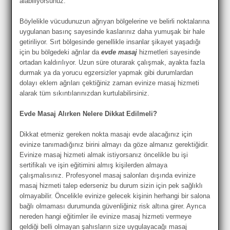
alabiliyorsunuz.
Böylelikle vücudunuzun ağrıyan bölgelerine ve belirli noktalarına
uygulanan basınç sayesinde kaslarınız daha yumuşak bir hale
getiriliyor. Sırt bölgesinde genellikle insanlar şikayet yaşadığı
için bu bölgedeki ağrılar da
evde masaj
hizmetleri sayesinde
ortadan kaldırılıyor. Uzun süre oturarak çalışmak, ayakta fazla
durmak ya da yorucu egzersizler yapmak gibi durumlardan
dolayı eklem ağrıları çektiğiniz zaman evinize masaj hizmeti
alarak tüm sıkıntılarınızdan kurtulabilirsiniz.
Evde Masaj Alırken Nelere Dikkat Edilmeli?
Dikkat etmeniz gereken nokta masajı evde alacağınız için
evinize tanımadığınız birini almayı da göze almanız gerektiğidir.
Evinize masaj hizmeti almak istiyorsanız öncelikle bu işi
sertifikalı ve işin eğitimini almış kişilerden almaya
çalışmalısınız. Profesyonel masaj salonları dışında evinize
masaj hizmeti talep ederseniz bu durum sizin için pek sağlıklı
olmayabilir. Öncelikle evinize gelecek kişinin herhangi bir salona
bağlı olmaması durumunda güvenliğiniz risk altına girer. Ayrıca
nereden hangi eğitimler ile evinize masaj hizmeti vermeye
geldiği belli olmayan şahısların size uygulayacağı masaj