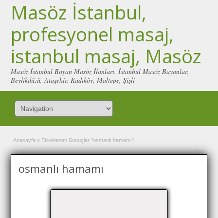
Masöz İstanbul,
profesyonel masaj,
istanbul masaj, Masöz
Masöz İstanbul Bayan Masöz İlanları. İstanbul Masöz Bayanlar,
Beylikdüzü, Ataşehir, Kadıköy, Maltepe, Şişli
Anasayfa
»
Etiketlenen Sonuçlar "osmanlı hamamı"
osmanlı hamamı