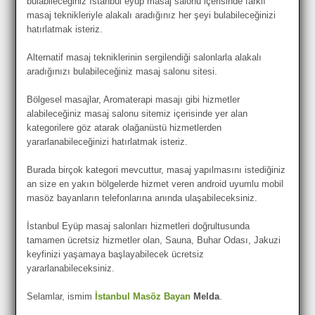
bulabileceğiniz İstanbul eyüp masaj salonu içerisinde farklı
masaj teknikleriyle alakalı aradığınız her şeyi bulabileceğinizi
hatırlatmak isteriz.
Alternatif masaj tekniklerinin sergilendiği salonlarla alakalı
aradığınızı bulabileceğiniz masaj salonu sitesi.
Bölgesel masajlar, Aromaterapi masajı gibi hizmetler
alabileceğiniz masaj salonu sitemiz içerisinde yer alan
kategorilere göz atarak olağanüstü hizmetlerden
yararlanabileceğinizi hatırlatmak isteriz.
Burada birçok kategori mevcuttur, masaj yapılmasını istediğiniz
an size en yakın bölgelerde hizmet veren android uyumlu mobil
masöz bayanların telefonlarına anında ulaşabileceksiniz.
İstanbul Eyüp masaj salonları hizmetleri doğrultusunda
tamamen ücretsiz hizmetler olan, Sauna, Buhar Odası, Jakuzi
keyfinizi yaşamaya başlayabilecek ücretsiz
yararlanabileceksiniz.
Selamlar, ismim
İstanbul Masöz Bayan
Melda
.