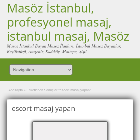
Masöz İstanbul,
profesyonel masaj,
istanbul masaj, Masöz
Masöz İstanbul Bayan Masöz İlanları. İstanbul Masöz Bayanlar,
Beylikdüzü, Ataşehir, Kadıköy, Maltepe, Şişli
Anasayfa
»
Etiketlenen Sonuçlar "escort masaj yapan"
escort masaj yapan