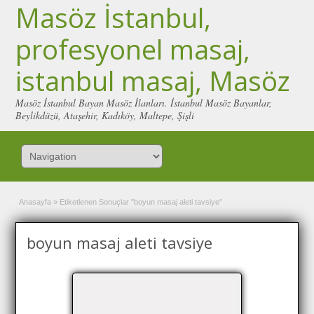
Masöz İstanbul,
profesyonel masaj,
istanbul masaj, Masöz
Masöz İstanbul Bayan Masöz İlanları. İstanbul Masöz Bayanlar,
Beylikdüzü, Ataşehir, Kadıköy, Maltepe, Şişli
Anasayfa
»
Etiketlenen Sonuçlar "boyun masaj aleti tavsiye"
boyun masaj aleti tavsiye