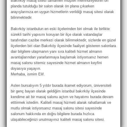
Bakırköy masaj sitesi tamamen müşteri memnuniyetinin ön
planda tutulduğu bir salon olarak ön plana çıkarken
arayışlarınıza en uygun hizmetlerin verildiği masaj sitesi olarak
bilinmektedir.
Bakırköy istanbulun en eski ilçelerinden biri olmak ile birlikte
sürekli tarihi yapısını koruyan bir ilçe olarak vatandaşlar
tarafından cazibe merkezi olarak bilinmektedir, sizlerde en güzel
ilçelerden biri olan Bakırköy ilçesinde faaliyet gösteren salonlara
dair bilgilere ulaşmanın yanı sıra kaliteli hizmet almanın
avantajlarından yararlanmaya başlamak istiyorsanız hemen
masaj salonu sitemiz sayesinde hizmet almanın keyfini
doyasıya yaşayın.
Merhaba, ismim Elif.
Aslen bursalıyım 5 yıldır burada ikamet ediyorum, üniversiteli
bir genç bayan olarak geldiğim istanbul bakırköy ilçesinde
kendime ait bir masaj salonu açtım ve hayatımı burada devam
etttirmek istedim. Kaliteli masaj hizmeti alarak rahatlamak ve
mutlu olmak istiyorsanız masaj salonu sitesi sayesinde
salonum hakkında en doğru bilgilere burada hızlıca
ulaşabileceğinizi unutmayınız kaliteli masaj salonu sitesi.