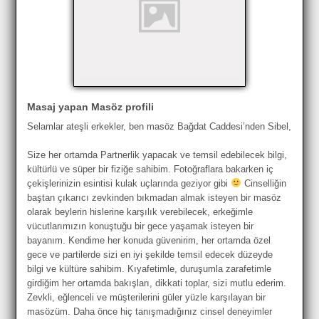
Masaj yapan Masöz profili
Selamlar ateşli erkekler, ben masöz Bağdat Caddesi’nden Sibel,
Size her ortamda Partnerlik yapacak ve temsil edebilecek bilgi,
kültürlü ve süper bir fiziğe sahibim. Fotoğraflara bakarken iç
çekişlerinizin esintisi kulak uçlarında geziyor gibi
Cinselliğin
baştan çıkarıcı zevkinden bıkmadan almak isteyen bir masöz
olarak beylerin hislerine karşılık verebilecek, erkeğimle
vücutlarımızın konuştuğu bir gece yaşamak isteyen bir
bayanım. Kendime her konuda güvenirim, her ortamda özel
gece ve partilerde sizi en iyi şekilde temsil edecek düzeyde
bilgi ve kültüre sahibim. Kıyafetimle, duruşumla zarafetimle
girdiğim her ortamda bakışları, dikkati toplar, sizi mutlu ederim.
Zevkli, eğlenceli ve müşterilerini güler yüzle karşılayan bir
masözüm. Daha önce hiç tanışmadığınız cinsel deneyimler