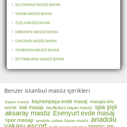
SULTANGAZİ MASÖZ BAYAN
TAKSİM MASÖZ BAYAN
TUZLA MASÖZ BAYAN
ÜMRANİYE MASÖZ BAYAN
ÜSKÜDAR MASÖZ BAYAN
YENİBOSNA MASÖZ BAYAN
ZEYTİNBURNU MASÖZ BAYAN
Benzer istanbul masöz içerikleri
bayrampaşa evde masaj
masajla kilo
bayan masöz
spa şişli
bali masajı
verme
beylikdüzü bayan masöz
aksaray masöz
Esenyurt evde masaj
anadolu
spor masajı
anadolu yakası bayan masöz
yakası escort
tantric ne
butik masöz istanbul