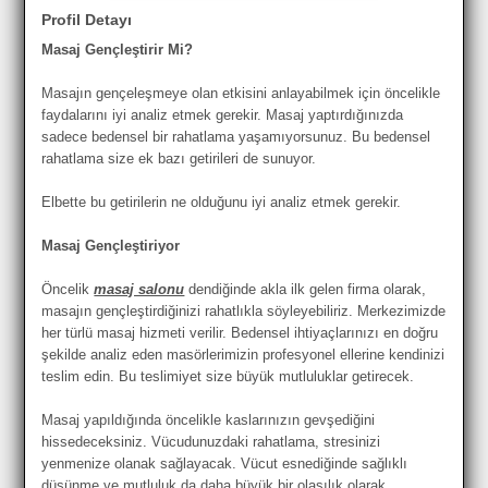
Profil Detayı
Masaj Gençleştirir Mi?
Masajın gençeleşmeye olan etkisini anlayabilmek için öncelikle
faydalarını iyi analiz etmek gerekir. Masaj yaptırdığınızda
sadece bedensel bir rahatlama yaşamıyorsunuz. Bu bedensel
rahatlama size ek bazı getirileri de sunuyor.
Elbette bu getirilerin ne olduğunu iyi analiz etmek gerekir.
Masaj Gençleştiriyor
Öncelik
masaj salonu
dendiğinde akla ilk gelen firma olarak,
masajın gençleştirdiğinizi rahatlıkla söyleyebiliriz. Merkezimizde
her türlü masaj hizmeti verilir. Bedensel ihtiyaçlarınızı en doğru
şekilde analiz eden masörlerimizin profesyonel ellerine kendinizi
teslim edin. Bu teslimiyet size büyük mutluluklar getirecek.
Masaj yapıldığında öncelikle kaslarınızın gevşediğini
hissedeceksiniz. Vücudunuzdaki rahatlama, stresinizi
yenmenize olanak sağlayacak. Vücut esnediğinde sağlıklı
düşünme ve mutluluk da daha büyük bir olasılık olarak