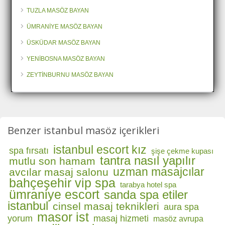
TUZLA MASÖZ BAYAN
ÜMRANİYE MASÖZ BAYAN
ÜSKÜDAR MASÖZ BAYAN
YENİBOSNA MASÖZ BAYAN
ZEYTİNBURNU MASÖZ BAYAN
Benzer istanbul masöz içerikleri
istanbul escort kız
spa fırsatı
şişe çekme kupası
tantra nasıl yapılır
mutlu son hamam
uzman masajcılar
avcılar masaj salonu
bahçeşehir vip spa
tarabya hotel spa
ümraniye escort
sanda spa etiler
istanbul
cinsel masaj teknikleri
aura spa
masor ist
yorum
masaj hizmeti
masöz avrupa