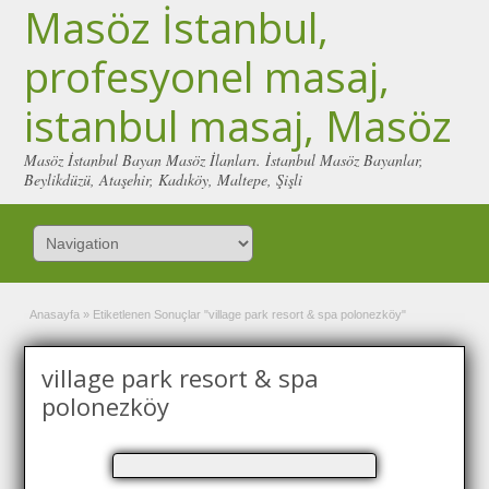
Masöz İstanbul,
profesyonel masaj,
istanbul masaj, Masöz
Masöz İstanbul Bayan Masöz İlanları. İstanbul Masöz Bayanlar,
Beylikdüzü, Ataşehir, Kadıköy, Maltepe, Şişli
Anasayfa
»
Etiketlenen Sonuçlar "village park resort & spa polonezköy"
village park resort & spa
polonezköy