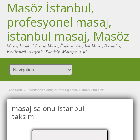
Masöz İstanbul,
profesyonel masaj,
istanbul masaj, Masöz
Masöz İstanbul Bayan Masöz İlanları. İstanbul Masöz Bayanlar,
Beylikdüzü, Ataşehir, Kadıköy, Maltepe, Şişli
Anasayfa
»
Etiketlenen Sonuçlar "masaj salonu istanbul taksim"
masaj salonu istanbul
taksim