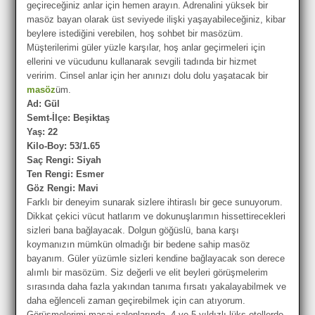
geçireceğiniz anlar için hemen arayın. Adrenalini yüksek bir
masöz bayan olarak üst seviyede ilişki yaşayabileceğiniz, kibar
beylere istediğini verebilen, hoş sohbet bir masözüm.
Müşterilerimi güler yüzle karşılar, hoş anlar geçirmeleri için
ellerini ve vücudunu kullanarak sevgili tadında bir hizmet
veririm. Cinsel anlar için her anınızı dolu dolu yaşatacak bir
masöz
üm.
Ad: Gül
Semt-İlçe: Beşiktaş
Yaş: 22
Kilo-Boy: 53/1.65
Saç Rengi: Siyah
Ten Rengi: Esmer
Göz Rengi: Mavi
Farklı bir deneyim sunarak sizlere ihtiraslı bir gece sunuyorum.
Dikkat çekici vücut hatlarım ve dokunuşlarımın hissettirecekleri
sizleri bana bağlayacak. Dolgun göğüslü, bana karşı
koymanızın mümkün olmadığı bir bedene sahip masöz
bayanım. Güler yüzümle sizleri kendine bağlayacak son derece
alımlı bir masözüm. Siz değerli ve elit beyleri görüşmelerim
sırasında daha fazla yakından tanıma fırsatı yakalayabilmek ve
daha eğlenceli zaman geçirebilmek için can atıyorum.
Görüşmelerimi masaj salonlarında, 4 ve 5 yıldızlı lüks otellerde