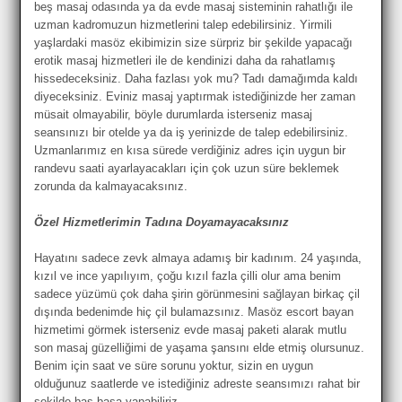
beş masaj odasında ya da evde masaj sisteminin rahatlığı ile
uzman kadromuzun hizmetlerini talep edebilirsiniz. Yirmili
yaşlardaki masöz ekibimizin size sürpriz bir şekilde yapacağı
erotik masaj hizmetleri ile de kendinizi daha da rahatlamış
hissedeceksiniz. Daha fazlası yok mu? Tadı damağımda kaldı
diyeceksiniz. Eviniz masaj yaptırmak istediğinizde her zaman
müsait olmayabilir, böyle durumlarda isterseniz masaj
seansınızı bir otelde ya da iş yerinizde de talep edebilirsiniz.
Uzmanlarımız en kısa sürede verdiğiniz adres için uygun bir
randevu saati ayarlayacakları için çok uzun süre beklemek
zorunda da kalmayacaksınız.
Özel Hizmetlerimin Tadına Doyamayacaksınız
Hayatını sadece zevk almaya adamış bir kadınım. 24 yaşında,
kızıl ve ince yapılıyım, çoğu kızıl fazla çilli olur ama benim
sadece yüzümü çok daha şirin görünmesini sağlayan birkaç çil
dışında bedenimde hiç çil bulamazsınız. Masöz escort bayan
hizmetimi görmek isterseniz evde masaj paketi alarak mutlu
son masaj güzelliğimi de yaşama şansını elde etmiş olursunuz.
Benim için saat ve süre sorunu yoktur, sizin en uygun
olduğunuz saatlerde ve istediğiniz adreste seansımızı rahat bir
şekilde baş başa yapabiliriz.