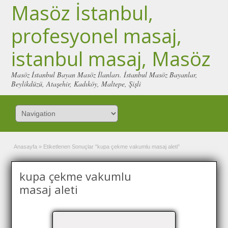
Masöz İstanbul,
profesyonel masaj,
istanbul masaj, Masöz
Masöz İstanbul Bayan Masöz İlanları. İstanbul Masöz Bayanlar,
Beylikdüzü, Ataşehir, Kadıköy, Maltepe, Şişli
Anasayfa
»
Etiketlenen Sonuçlar "kupa çekme vakumlu masaj aleti"
kupa çekme vakumlu
masaj aleti