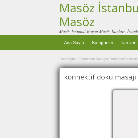
Masöz İstanbul
Masöz
Masöz İstanbul Bayan Masöz İlanları. İstanb
Ana Sayfa
Kategoriler
ilan ver
Anasayfa
»
Etiketlenen Sonuçlar "konnektif doku ma
konnektif doku masajı