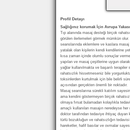
Profil Detayı
Sağlığınız korumak İçin Avrupa Yakas
Tıp alanında masaj desteği birçok rahatsız
görülen ilerlemeleri görmek mümkün olur. D
seanslarında eklemlere ve kaslara masaj 
yatalak olan kişilerin kendi kendilerine ye
kısa zaman içinde olumlu sonuçlar vermek
yapılan ve masaj çeşitlerine uygun olara
yağlar kullanılmakta ve başarılı terapile
rahatsızlık hissetmeseniz bile yorgunluk
toksinlerden kurtulmak için bile belirli s
açısından gerçekten önemli bir noktadır.
Masaj seanslarına sürekli katılım sayesin
ama kendini göstermeyen birçok rahatsızl
olmaya fırsat bulamadan kolaylıkla tedavi
amaçlı kullanılan masajın neredeyse her r
doktor tarafından tedaviye ihtiyaç duyan k
türlü bozukluğun ve rahatsızlığın tedavis
hareketler, hafif basılar ve ovmalar sayes