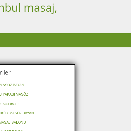
nbul masaj,
iler
MASÖZ BAYAN
 YAKASI MASÖZ
akası escort
TKÖY MASÖZ BAYAN
MASAJ SALONU