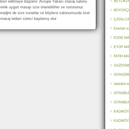
BEYLİKD
 tesir edilmeye başlanır. Avrupa Yakası masaj salonu
yerek uygun masajı size önerebilirler ve sorununuz
BÜYÜKÇ
neğini de size sunarlar ve böylece salonumuzda özel
 masaj tedavi süreci başlamış olur
ÇATALCA
Esenler e
EVDE M
EYÜP MA
FATİH M
GAZİOSM
GÜNGÖR
istanbul 
İSTANBU
iSTANBU
KADIKÖY
KADIKÖY