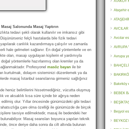
ATAKÖY 
Ataşehir 
ATAŞEHİ
ı Masaj Salonunda Masaj Yaptırın
AVCILAR
lıkta tedavi şekli olarak kullanılır ve imkansız gibi
Avcılar es
üşünürseniz felçli hastalarda bile fizik tedavi
yapılarak canlılık kazandırmaya çalışılır ve zamanla
AVRUPA 
terli hale gelmeleri sağlanır. En doğal yöntemlerle ve en
te olan, masajı uygulayan kişilerin el yardımıyla
Avrupa ya
k doğal yöntemlerle hazırlanmış olan kremler ya da
BAHÇELİ
r sağlanmaktadır. Profesyonel
masöz bayan
ile bir
tan kurtulmak, dolaşım sisteminizi düzenlemek ya da
BAKIRKÖ
ürelerde masaj İstanbul seanslarına girmeniz sağlığınız
Bakırköy 
de henüz belirtilerini hissetmediğiniz, vücutta oluşmuş
BEBEK B
ık ve aksaklık kısa süre içinde bir ağrıya neden
 edilmiş olur. Yıllar öncesinde günümüzdeki gibi tedavi
BEŞİKTA
ahatsızlığa çare olma özelliği ile günümüzde de birçok
Beşyol es
işilere tavsiye edilmektedir, masaj ile bedendeki her
i bulunabiliyor. Masaj seansları boyunca yapılan teknik
BEYKOZ 
inde, önce deriye daha sonra da cilt altında bulunan