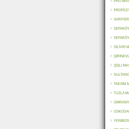
PRO MA
PROFES
SARIYER
SEFAKÖY
SEFAKÖY
SİLİVRİ
ŞİRİNEV
ŞİŞLİ M
SULTANG
TAKSİM 
TUZLA M
ÜMRANİY
ÜSKÜDA
YENİBOS