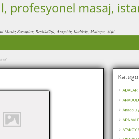
, profesyonel masaj, ista
ul Masöz Bayanlar, Beylikdüzü, Ataşehir, Kadıköy, Maltepe, Şişli
sajı"
Kategor
ADALAR 
ANADOLU
Anadolu y
ARNAVU
ATAKÖY 