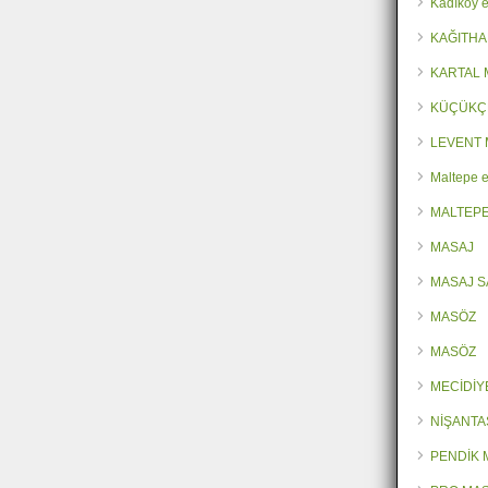
Kadıköy e
KAĞITHA
KARTAL
KÜÇÜKÇ
LEVENT 
Maltepe e
MALTEPE
MASAJ
MASAJ 
MASÖZ
MASÖZ
MECİDİY
NİŞANTA
PENDİK 