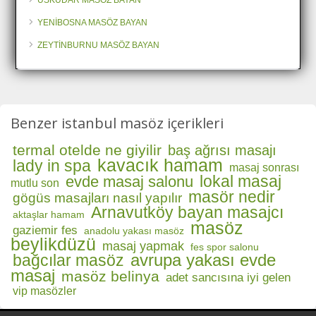
ÜSKÜDAR MASÖZ BAYAN
YENİBOSNA MASÖZ BAYAN
ZEYTİNBURNU MASÖZ BAYAN
Benzer istanbul masöz içerikleri
termal otelde ne giyilir
baş ağrısı masajı
kavacık hamam
lady in spa
masaj sonrası
lokal masaj
evde masaj salonu
mutlu son
masör nedir
gögüs masajları nasıl yapılır
Arnavutköy bayan masajcı
aktaşlar hamam
masöz
gaziemir fes
anadolu yakası masöz
beylikdüzü
masaj yapmak
fes spor salonu
avrupa yakası evde
bağcılar masöz
masaj
masöz belinya
adet sancısına iyi gelen
vip masözler