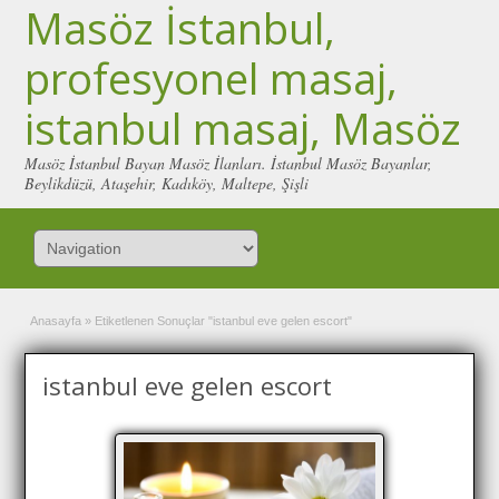
Masöz İstanbul,
profesyonel masaj,
istanbul masaj, Masöz
Masöz İstanbul Bayan Masöz İlanları. İstanbul Masöz Bayanlar,
Beylikdüzü, Ataşehir, Kadıköy, Maltepe, Şişli
Anasayfa
»
Etiketlenen Sonuçlar "istanbul eve gelen escort"
istanbul eve gelen escort