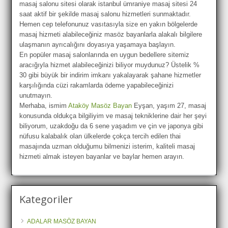
masaj salonu sitesi olarak istanbul ümraniye masaj sitesi 24
saat aktif bir şekilde masaj salonu hizmetleri sunmaktadır.
Hemen cep telefonunuz vasıtasıyla size en yakın bölgelerde
masaj hizmeti alabileceğiniz masöz bayanlarla alakalı bilgilere
ulaşmanın ayrıcalığını doyasıya yaşamaya başlayın.
En popüler masaj salonlarında en uygun bedellere sitemiz
aracığıyla hizmet alabileceğinizi biliyor muydunuz? Üstelik %
30 gibi büyük bir indirim imkanı yakalayarak şahane hizmetler
karşılığında cüzi rakamlarda ödeme yapabileceğinizi
unutmayın.
Merhaba, ismim
Ataköy Masöz Bayan
Eyşan, yaşım 27, masaj
konusunda oldukça bilgiliyim ve masaj tekniklerine dair her şeyi
biliyorum, uzakdoğu da 6 sene yaşadım ve çin ve japonya gibi
nüfusu kalabalık olan ülkelerde çokça tercih edilen thai
masajında uzman olduğumu bilmenizi isterim, kaliteli masaj
hizmeti almak isteyen bayanlar ve baylar hemen arayın.
Kategoriler
ADALAR MASÖZ BAYAN