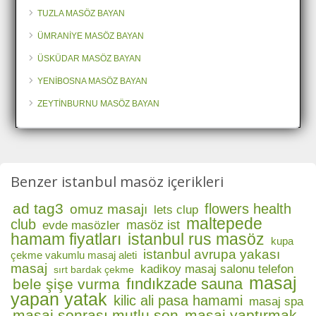
TUZLA MASÖZ BAYAN
ÜMRANİYE MASÖZ BAYAN
ÜSKÜDAR MASÖZ BAYAN
YENİBOSNA MASÖZ BAYAN
ZEYTİNBURNU MASÖZ BAYAN
Benzer istanbul masöz içerikleri
ad tag3
flowers health
omuz masajı
lets clup
maltepede
club
masöz ist
evde masözler
hamam fiyatları
istanbul rus masöz
kupa
istanbul avrupa yakası
çekme vakumlu masaj aleti
masaj
kadikoy masaj salonu telefon
sırt bardak çekme
masaj
fındıkzade sauna
bele şişe vurma
yapan yatak
kilic ali pasa hamami
masaj spa
masaj sonrası mutlu son
masaj yaptırmak