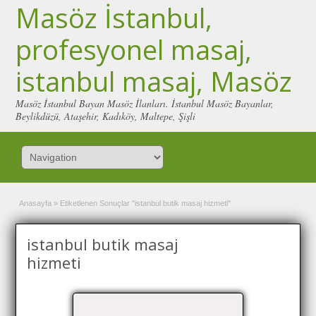
Masöz İstanbul,
profesyonel masaj,
istanbul masaj, Masöz
Masöz İstanbul Bayan Masöz İlanları. İstanbul Masöz Bayanlar,
Beylikdüzü, Ataşehir, Kadıköy, Maltepe, Şişli
Anasayfa
»
Etiketlenen Sonuçlar "istanbul butik masaj hizmeti"
istanbul butik masaj
hizmeti