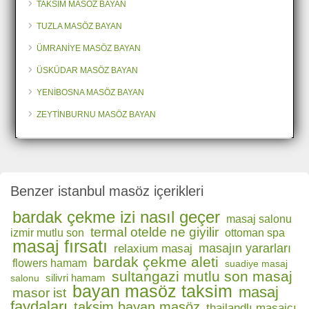
TAKSİM MASÖZ BAYAN
TUZLA MASÖZ BAYAN
ÜMRANİYE MASÖZ BAYAN
ÜSKÜDAR MASÖZ BAYAN
YENİBOSNA MASÖZ BAYAN
ZEYTİNBURNU MASÖZ BAYAN
Benzer istanbul masöz içerikleri
bardak çekme izi nasıl geçer
masaj salonu
termal otelde ne giyilir
izmir mutlu son
ottoman spa
masaj fırsatı
masajın yararları
relaxium masaj
bardak çekme aleti
flowers hamam
suadiye masaj
sultangazi mutlu son masaj
silivri hamam
salonu
bayan masöz taksim
masaj
masor ist
faydaları
taksim bayan masöz
thailandlı masajcı