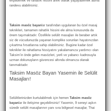
erişebilmek ve rahatlık hissini anlık olarak yaşayabilmek adına
randevu alabilirsiniz.
Taksim masöz bayan
lar tarafından uygulanan bu özel masaj
teknikleri, tamamen rahatlık hissini ele alma konusunda da
önem taşımaktadır. Özellikle selülit masajları ile beraber artık
siz de vücudunuzda yaşanan komplike sorunları hayatınızdan
çıkartma fırsatlarına sahip olabilirsiniz. Bugüne kadar özel
teknikler ile rahatlama hissiyatını yakalamanıza yardımcı olan
Taksim’in önde gelen masözleri, yerli ve yabancı kadrosuyla
uzman dokunuşların güvencesi altında olmanıza olanak
tanımaktadır.
Taksim Masöz Bayan Yasemin ile Selülit
Masajları!
Selülitlerinizden kurtulabilmek için hemen
Taksim masöz
bayan
lar ile iletişime geçebilirsiniz! Yasemin, 9 seneyi aşkın
süredir selülit masajlarının yanı sıra bölgesel masajlar, Thai