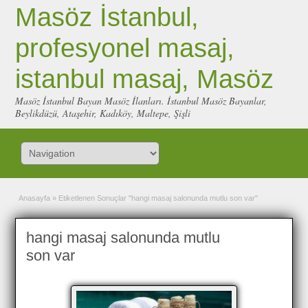
Masöz İstanbul,
profesyonel masaj,
istanbul masaj, Masöz
Masöz İstanbul Bayan Masöz İlanları. İstanbul Masöz Bayanlar,
Beylikdüzü, Ataşehir, Kadıköy, Maltepe, Şişli
Anasayfa
»
Etiketlenen Sonuçlar "hangi masaj salonunda mutlu son var"
hangi masaj salonunda mutlu
son var