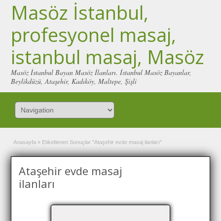
Masöz İstanbul,
profesyonel masaj,
istanbul masaj, Masöz
Masöz İstanbul Bayan Masöz İlanları. İstanbul Masöz Bayanlar,
Beylikdüzü, Ataşehir, Kadıköy, Maltepe, Şişli
Anasayfa
»
Etiketlenen Sonuçlar "Ataşehir evde masaj ilanları"
Ataşehir evde masaj
ilanları