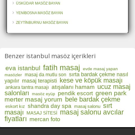
ÜSKÜDAR MASÖZ BAYAN
YENİBOSNA MASÖZ BAYAN
ZEYTİNBURNU MASÖZ BAYAN
Benzer istanbul masöz içerikleri
fatih masaj
eva istanbul
evde masaj yapan
sırta bardak çekme nasıl
masaj da mutlu son
masözler
kese ve köpük masajı
yapılır
masaj terapisti
ucuz masaj
atışalanı hamam
ankara tantra masajı
salonları
green park
pendik escort
masöz eyüp
bele bardak çekme
merter masaj yorum
sırt
shandra day spa
eskort kız
masaj salonu
masaj salonu avcılar
masajı
MASAJ SİTESİ
fiyatları
mercan foto