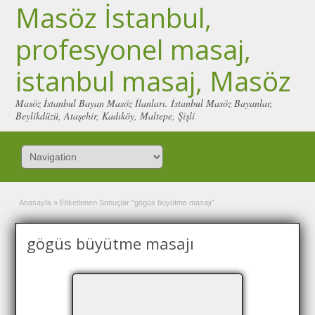
Masöz İstanbul,
profesyonel masaj,
istanbul masaj, Masöz
Masöz İstanbul Bayan Masöz İlanları. İstanbul Masöz Bayanlar,
Beylikdüzü, Ataşehir, Kadıköy, Maltepe, Şişli
Anasayfa
»
Etiketlenen Sonuçlar "gögüs büyütme masajı"
gögüs büyütme masajı