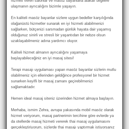
hizmeti veren salonlar ve masöz bayanlarla alakalı bilgilere
ulaşmanın ayrıcalığını bizimle yaşayın.
En kaliteli masöz bayanlar sizlere uygun bedeller karşılığında
olağanüstü hizmetler sunarak en iyi hizmeti alabilmenizi
sağlarken, bütçenizi sarsmadan günlük hayata dair yaşamış
olduğunuz sinirli ve stresli bir yaşantıdan bir nebze olsun
uzaklaşabilmeniz adına yardımcı oluyor.
Kaliteli hizmet almanın ayrıcalığını yaşamaya
başlayabileceğiniz en iyi masaj sitesi!
Terapi masajı uygulaması yapan masöz bayanlar sizlerin mutlu
olabilmeniz için ellerinden geldiğince profesyonel bir hizmet
sunarken keyifli bir masaj zamanı geçirebilmenizi
sağlamaktadır.
Hemen ideal masaj siteniz üzerinden hizmet almaya başlayın.
Merhaba, ismim Zehra, avrupa yakasında mobil masöz olarak
hizmet veriyorum, masaj partnerimin tercihine göre evlerde ya
da otellerde masaj hizmeti vererek thai masaj uygulamasını
gerçekleştiriyorum, sizlerde thai masajı yaptırmak istiyorsanız