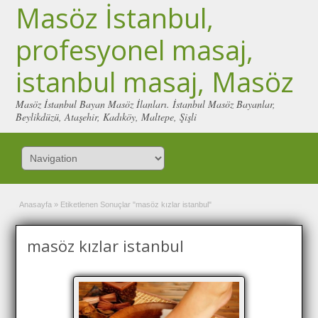
Masöz İstanbul,
profesyonel masaj,
istanbul masaj, Masöz
Masöz İstanbul Bayan Masöz İlanları. İstanbul Masöz Bayanlar,
Beylikdüzü, Ataşehir, Kadıköy, Maltepe, Şişli
Anasayfa
»
Etiketlenen Sonuçlar "masöz kızlar istanbul"
masöz kızlar istanbul