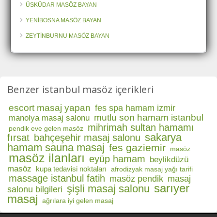
ÜSKÜDAR MASÖZ BAYAN
YENİBOSNA MASÖZ BAYAN
ZEYTİNBURNU MASÖZ BAYAN
Benzer istanbul masöz içerikleri
escort masaj yapan
fes spa hamam izmir
mutlu son hamam istanbul
manolya masaj salonu
mihrimah sultan hamamı
pendik eve gelen masöz
sakarya
fırsat
bahçeşehir masaj salonu
hamam sauna masaj
fes gaziemir
masöz
masöz ilanları
eyüp hamam
beylikdüzü
masöz
kupa tedavisi noktaları
afrodizyak masaj yağı tarifi
massage istanbul fatih
masöz pendik
masaj
sarıyer
şişli masaj salonu
salonu bilgileri
masaj
ağrılara iyi gelen masaj