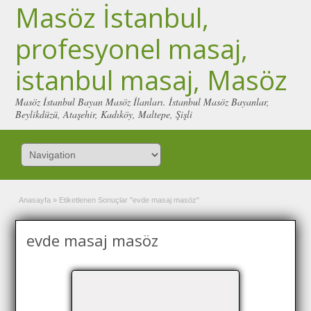
Masöz İstanbul,
profesyonel masaj,
istanbul masaj, Masöz
Masöz İstanbul Bayan Masöz İlanları. İstanbul Masöz Bayanlar,
Beylikdüzü, Ataşehir, Kadıköy, Maltepe, Şişli
Anasayfa
»
Etiketlenen Sonuçlar "evde masaj masöz"
evde masaj masöz