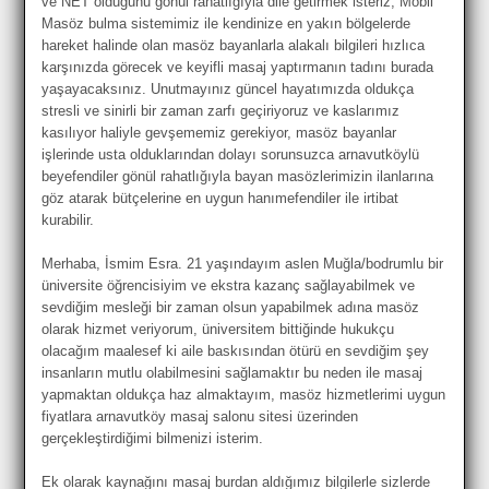
ve NET olduğunu gönül rahatlığıyla dile getirmek isteriz, Mobil
Masöz bulma sistemimiz ile kendinize en yakın bölgelerde
hareket halinde olan masöz bayanlarla alakalı bilgileri hızlıca
karşınızda görecek ve keyifli masaj yaptırmanın tadını burada
yaşayacaksınız. Unutmayınız güncel hayatımızda oldukça
stresli ve sinirli bir zaman zarfı geçiriyoruz ve kaslarımız
kasılıyor haliyle gevşememiz gerekiyor, masöz bayanlar
işlerinde usta olduklarından dolayı sorunsuzca arnavutköylü
beyefendiler gönül rahatlığıyla bayan masözlerimizin ilanlarına
göz atarak bütçelerine en uygun hanımefendiler ile irtibat
kurabilir.
Merhaba, İsmim Esra. 21 yaşındayım aslen Muğla/bodrumlu bir
üniversite öğrencisiyim ve ekstra kazanç sağlayabilmek ve
sevdiğim mesleği bir zaman olsun yapabilmek adına masöz
olarak hizmet veriyorum, üniversitem bittiğinde hukukçu
olacağım maalesef ki aile baskısından ötürü en sevdiğim şey
insanların mutlu olabilmesini sağlamaktır bu neden ile masaj
yapmaktan oldukça haz almaktayım, masöz hizmetlerimi uygun
fiyatlara arnavutköy masaj salonu sitesi üzerinden
gerçekleştirdiğimi bilmenizi isterim.
Ek olarak kaynağını masaj burdan aldığımız bilgilerle sizlerde