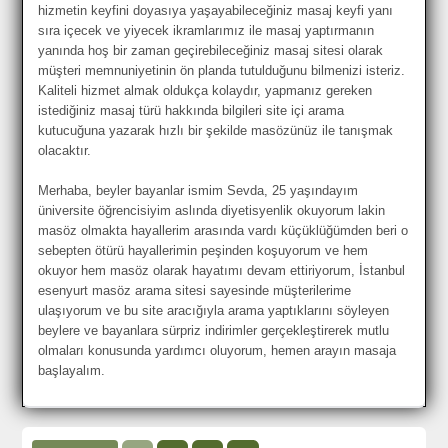
hizmetin keyfini doyasıya yaşayabileceğiniz masaj keyfi yanı
sıra içecek ve yiyecek ikramlarımız ile masaj yaptırmanın
yanında hoş bir zaman geçirebileceğiniz masaj sitesi olarak
müşteri memnuniyetinin ön planda tutulduğunu bilmenizi isteriz.
Kaliteli hizmet almak oldukça kolaydır, yapmanız gereken
istediğiniz masaj türü hakkında bilgileri site içi arama
kutucuğuna yazarak hızlı bir şekilde masözünüz ile tanışmak
olacaktır.
Merhaba, beyler bayanlar ismim Sevda, 25 yaşındayım
üniversite öğrencisiyim aslında diyetisyenlik okuyorum lakin
masöz olmakta hayallerim arasında vardı küçüklüğümden beri o
sebepten ötürü hayallerimin peşinden koşuyorum ve hem
okuyor hem masöz olarak hayatımı devam ettiriyorum, İstanbul
esenyurt masöz arama sitesi sayesinde müşterilerime
ulaşıyorum ve bu site aracığıyla arama yaptıklarını söyleyen
beylere ve bayanlara sürpriz indirimler gerçekleştirerek mutlu
olmaları konusunda yardımcı oluyorum, hemen arayın masaja
başlayalım.