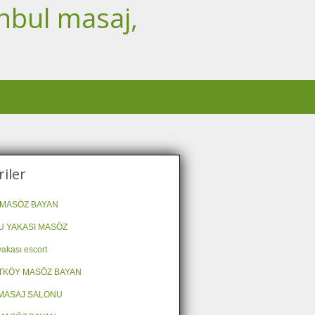
nbul masaj,
iler
MASÖZ BAYAN
 YAKASI MASÖZ
akası escort
TKÖY MASÖZ BAYAN
MASAJ SALONU