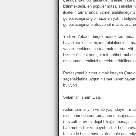
Çatalca İstanbul girişinde insanların kafa d
bilinmektedir, en popüler masaj salonlarını
ilçelerin tamamında hizmet alabileceğiniz M
görebileceğiniz gibi, size en yakın bölgel
görebileceğiniz profesyonel masöz arama s
Yerli ve Yabancı birçok masöz tarafından
bayanlara kaliteli hizmet alabilecekleri 
yapabileceklerini hatırlatmak isteriz. Elit
hizmet öncesi şen şakrak sohbet muhabb
esnasında kendinizi gerçekten ödüllendirm
Profesyonel hizmet almak isteyen Çatalca
seçeneklerine uygun hizmet veren bayan m
buluyor!
Selamlar, ismim Liza.
Aslen Edirneliyim ve 26 yaşındayım, mas
evimin bir odasını tamamen masaj odası 
mevcuttur, ev ev değil bildiğin masaj sal
hanımefendiler ve beyefendiler beni araya
talebinde bulunmayınız önem ile rica edi