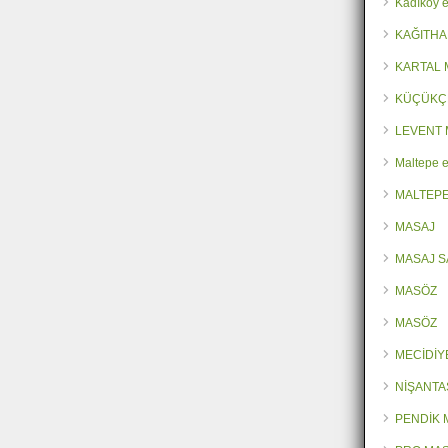
Kadıköy e
KAĞITHA
KARTAL
KÜÇÜKÇ
LEVENT 
Maltepe e
MALTEPE
MASAJ
MASAJ 
MASÖZ
MASÖZ
MECİDİY
NİŞANTA
PENDİK 