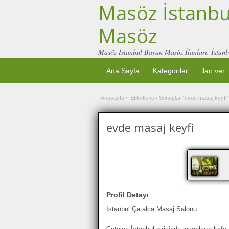
Masöz İstanbul
Masöz
Masöz İstanbul Bayan Masöz İlanları. İstanb
Ana Sayfa
Kategoriler
ilan ver
Anasayfa
»
Etiketlenen Sonuçlar "evde masaj keyfi"
evde masaj keyfi
Profil Detayı
İstanbul Çatalca Masaj Salonu