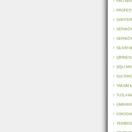
PRO MA
PROFES
SARIYER
SEFAKÖY
SEFAKÖY
SİLİVRİ
ŞİRİNEV
ŞİŞLİ M
SULTANG
TAKSİM 
TUZLA M
ÜMRANİY
ÜSKÜDA
YENİBOS