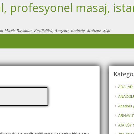
, profesyonel masaj, ista
ul Masöz Bayanlar, Beylikdüzü, Ataşehir, Kadıköy, Maltepe, Şişli
Kategor
ADALAR 
ANADOLU
Anadolu y
ARNAVU
ATAKÖY 