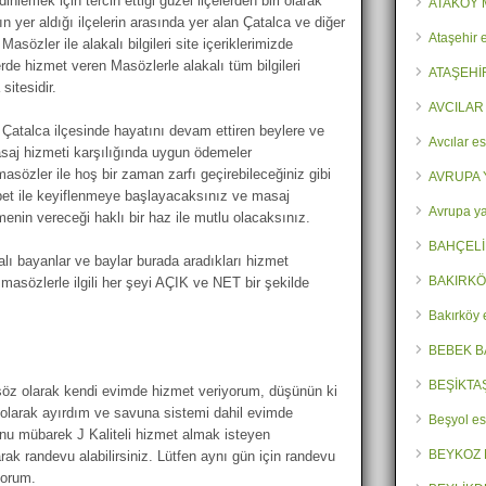
inlemek için tercih ettiği güzel ilçelerden biri olarak
ATAKÖY 
n yer aldığı ilçelerin arasında yer alan Çatalca ve diğer
Ataşehir 
asözler ile alakalı bilgileri site içeriklerimizde
erde hizmet veren Masözlerle alakalı tüm bilgileri
ATAŞEHİ
itesidir.
AVCILAR
 Çatalca ilçesinde hayatını devam ettiren beylere ve
Avcılar es
masaj hizmeti karşılığında uygun ödemeler
 masözler ile hoş bir zaman zarfı geçirebileceğiniz gibi
AVRUPA 
et ile keyiflenmeye başlayacaksınız ve masaj
Avrupa ya
enin vereceği haklı bir haz ile mutlu olacaksınız.
BAHÇELİ
lı bayanlar ve baylar burada aradıkları hizmet
BAKIRKÖ
asözlerle ilgili her şeyi AÇIK ve NET bir şekilde
Bakırköy 
BEBEK B
BEŞİKTA
öz olarak kendi evimde hizmet veriyorum, düşünün ki
olarak ayırdım ve savuna sistemi dahil evimde
Beşyol es
onu mübarek J Kaliteli hizmet almak isteyen
BEYKOZ 
rak randevu alabilirsiniz. Lütfen aynı gün için randevu
yorum.