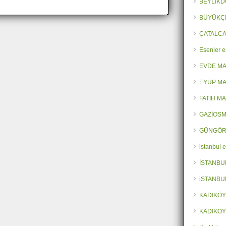
BEYLİKD
BÜYÜKÇ
ÇATALCA
Esenler e
EVDE M
EYÜP MA
FATİH M
GAZİOSM
GÜNGÖR
istanbul 
İSTANBU
iSTANBU
KADIKÖY
KADIKÖY