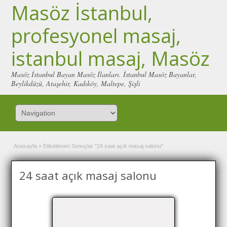
Masöz İstanbul,
profesyonel masaj,
istanbul masaj, Masöz
Masöz İstanbul Bayan Masöz İlanları. İstanbul Masöz Bayanlar,
Beylikdüzü, Ataşehir, Kadıköy, Maltepe, Şişli
Anasayfa
»
Etiketlenen Sonuçlar "24 saat açık masaj salonu"
24 saat açık masaj salonu