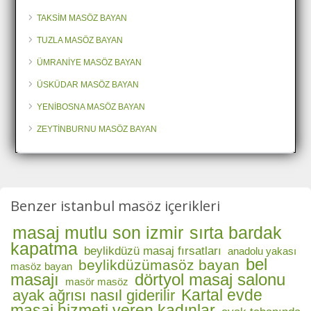
TAKSİM MASÖZ BAYAN
TUZLA MASÖZ BAYAN
ÜMRANİYE MASÖZ BAYAN
ÜSKÜDAR MASÖZ BAYAN
YENİBOSNA MASÖZ BAYAN
ZEYTİNBURNU MASÖZ BAYAN
Benzer istanbul masöz içerikleri
masaj mutlu son izmir
sırta bardak
kapatma
beylikdüzü masaj fırsatları
anadolu yakası
bel
beylikdüzümasöz bayan
masöz bayan
masajı
dörtyol masaj salonu
masör masöz
Kartal evde
ayak ağrısı nasıl giderilir
masaj hizmeti veren kadınlar