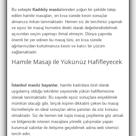
Bu sebeple
Kadıköy masöz
lerinden yoğun bir şekilde talep
edilen hamile masajları, en kısa sürede kesin sonuçlar
almanıza imkan tanımaktadır. Hemen siz de tercihinizi yapmak
ve eşsiz bir masaj hizmetini direkt olarak değerlendirebilmek
açısından seçim yapmayı ihmal etmeyin. Dünya çapında
önemli bir yer edinen bu masaj türü, en kısa sürede
ağrılarınızdan kurtulmanıza kesin ve kalıcı bir çözüm
sağlamaktadır.
Hamile Masajı ile Yükünüz Hafifleyecek
İstanbul masöz bayanlar
, hamile kadınlara özel olarak
uygulamış olduğu teknikler sayesinde yükün hafiflemesine
olanak tanımaktadır. Bu sayede eşsiz sonuçlara erişebilmek
mümkün olacağı gibi, birçok kişinin dikkatini çeken bu masaj
hizmetleriyle en ideal sonuçları alma şansları da söz konusu
olmaktadır. Siz de hemen tek tuşla masaj çeşitlerine göz atmak
ve bölgenizde istenen masajlara yönelik çalışmalar yapan
kurumsal salonlar ile iletişime geçebilmek adına web sitemizi
tercih edin.