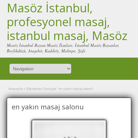
Masöz İstanbul,
profesyonel masaj,
istanbul masaj, Masöz
Masöz İstanbul Bayan Masöz İlanları. İstanbul Masöz Bayanlar,
Beylikdüzü, Ataşehir, Kadıköy, Maltepe, Şişli
Anasayfa
»
Etiketlenen Sonuçlar "en yakın masaj salonu"
en yakın masaj salonu