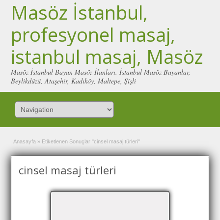
Masöz İstanbul,
profesyonel masaj,
istanbul masaj, Masöz
Masöz İstanbul Bayan Masöz İlanları. İstanbul Masöz Bayanlar,
Beylikdüzü, Ataşehir, Kadıköy, Maltepe, Şişli
Anasayfa
»
Etiketlenen Sonuçlar "cinsel masaj türleri"
cinsel masaj türleri