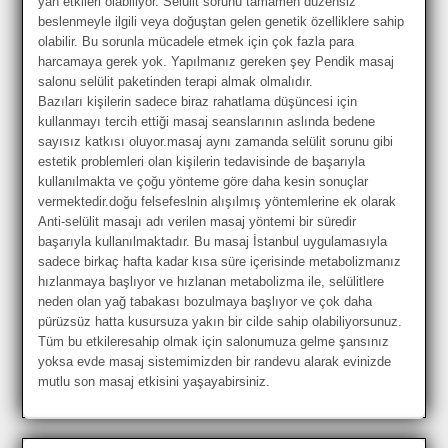
yan etkileri olabiliyor. Selülit sorunu tamamen düzensiz
beslenmeyle ilgili veya doğuştan gelen genetik özelliklere sahip
olabilir. Bu sorunla mücadele etmek için çok fazla para
harcamaya gerek yok. Yapılmanız gereken şey Pendik masaj
salonu selülit paketinden terapi almak olmalıdır.
Bazıları kişilerin sadece biraz rahatlama düşüncesi için
kullanmayı tercih ettiği masaj seanslarının aslında bedene
sayısız katkısı oluyor.masaj aynı zamanda selülit sorunu gibi
estetik problemleri olan kişilerin tedavisinde de başarıyla
kullanılmakta ve çoğu yönteme göre daha kesin sonuçlar
vermektedir.doğu felsefeslnin alışılmış yöntemlerine ek olarak
Anti-selülit masajı adı verilen masaj yöntemi bir süredir
başarıyla kullanılmaktadır. Bu masaj İstanbul uygulamasıyla
sadece birkaç hafta kadar kısa süre içerisinde metabolizmanız
hızlanmaya başlıyor ve hızlanan metabolizma ile, selülitlere
neden olan yağ tabakası bozulmaya başlıyor ve çok daha
pürüzsüz hatta kusursuza yakın bir cilde sahip olabiliyorsunuz.
Tüm bu etkileresahip olmak için salonumuza gelme şansınız
yoksa evde masaj sistemimizden bir randevu alarak evinizde
mutlu son masaj etkisini yaşayabirsiniz.