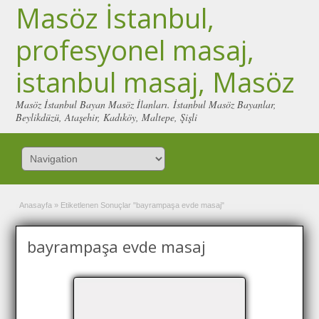
Masöz İstanbul,
profesyonel masaj,
istanbul masaj, Masöz
Masöz İstanbul Bayan Masöz İlanları. İstanbul Masöz Bayanlar,
Beylikdüzü, Ataşehir, Kadıköy, Maltepe, Şişli
Anasayfa
»
Etiketlenen Sonuçlar "bayrampaşa evde masaj"
bayrampaşa evde masaj