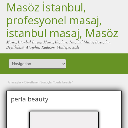
Masöz İstanbul,
profesyonel masaj,
istanbul masaj, Masöz
Masöz İstanbul Bayan Masöz İlanları. İstanbul Masöz Bayanlar,
Beylikdüzü, Ataşehir, Kadıköy, Maltepe, Şişli
Anasayfa
»
Etiketlenen Sonuçlar "perla beauty"
perla beauty