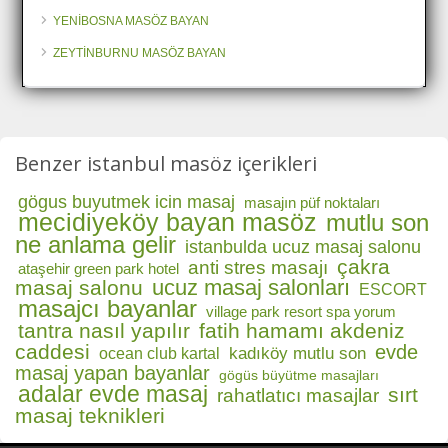
YENİBOSNA MASÖZ BAYAN
ZEYTİNBURNU MASÖZ BAYAN
Benzer istanbul masöz içerikleri
gögus buyutmek icin masaj
masajın püf noktaları
mecidiyeköy bayan masöz
mutlu son
ne anlama gelir
istanbulda ucuz masaj salonu
çakra
anti stres masajı
ataşehir green park hotel
ucuz masaj salonları
masaj salonu
ESCORT
masajcı bayanlar
village park resort spa yorum
tantra nasıl yapılır
fatih hamamı akdeniz
caddesi
evde
kadıköy mutlu son
ocean club kartal
masaj yapan bayanlar
gögüs büyütme masajları
adalar evde masaj
sırt
rahatlatıcı masajlar
masaj teknikleri