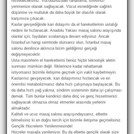
hissedeceksiniz. Vücudunuzdaki rahatlama, stresinizi
yenmenize olanak sağlayacak. Vücut esnediğinde sağlıklı
düşünme ve mutluluk da daha büyük bir olasılık olarak
karşımıza çıkacak.
Kaslar gevşediğinde kan dolaşımı da el hareketlerinin ustalığı
nedeni ile hızlanacak. Anadolu Yakası masaj salonu arayışında
olanlar için, faydaları sıralamaya devam ediyoruz. Ancak
İstanbul’un hangi semtinde olursanız olun, İstanbul masaj
salonu denilince aklınıza bizim geldiğimiz gerçeği
değişmeyecektir.
Usta masörlerin el hareketlerini henüz hiçbir teknolojik aletin
sunması mümkün değil. İliklerinize kadar rahatlamak
istiyorsanız bizimle iletişime geçmek için vakit kaybetmeyin.
Kaslarınız gevşeyecek, kan dolaşımınız hızlancak ve en
önemlisi metabolizmanız daha hızlı çalışmaya başlayacak. Bu
da daha hızlı yağ yakma, sindirim sisteminin daha iyi çalışması
demek. Tüm bunlar kendinizi daha dinç ve genç hissetmenizi
sağlayacak olmazsa olmaz etmenler arasında yerlerini
almaktadır.
Kaliteli ve ucuz masaj salonu arayışındaysanız, elbette
bilmelisiniz ki en doğru tercih için bizimle iletişime geçmelisiniz.
Gençlik Hücrelerin Yenilenmesinde!
Hücreler masajla yenileniyor. Bu da elbette gençlik olarak size