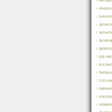
PRO MA
PROFES
SARIYER
SEFAKÖY
SEFAKÖY
SİLİVRİ
ŞİRİNEV
ŞİŞLİ M
SULTANG
TAKSİM 
TUZLA M
ÜMRANİY
ÜSKÜDA
YENİBOS