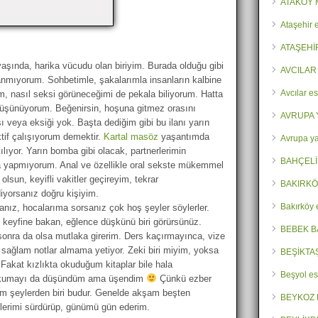
ATAKÖY 
Ataşehir 
ATAŞEHİ
şında, harika vücudu olan biriyim. Burada olduğu gibi
AVCILAR
sanmıyorum. Sohbetimle, şakalarımla insanların kalbine
Avcılar es
m, nasıl seksi görüneceğimi de pekala biliyorum. Hatta
düşünüyorum. Beğenirsin, hoşuna gitmez orasını
AVRUPA 
veya eksiği yok. Başta dediğim gibi bu ilanı yarın
tif çalışıyorum demektir.
Kartal masöz
yaşantımda
Avrupa ya
lıyor. Yarın bomba gibi olacak, partnerlerimin
BAHÇELİ
a yapmıyorum. Anal ve özellikle oral sekste mükemmel
lsun, keyifli vakitler geçireyim, tekrar
BAKIRKÖ
iyorsanız doğru kişiyim.
Bakırköy 
anız, hocalarıma sorsanız çok hoş şeyler söylerler.
 keyfine bakan, eğlence düşkünü biri görürsünüz.
BEBEK B
onra da olsa mutlaka girerim. Ders kaçırmayınca, vize
e sağlam notlar almama yetiyor. Zeki biri miyim, yoksa
BEŞİKTA
Fakat kızlıkta okuduğum kitaplar bile hala
Beşyol es
ih okumayı da düşündüm ama üşendim
Çünkü ezber
ğim şeylerden biri budur. Genelde akşam beşten
BEYKOZ 
tlerimi sürdürüp, günümü gün ederim.