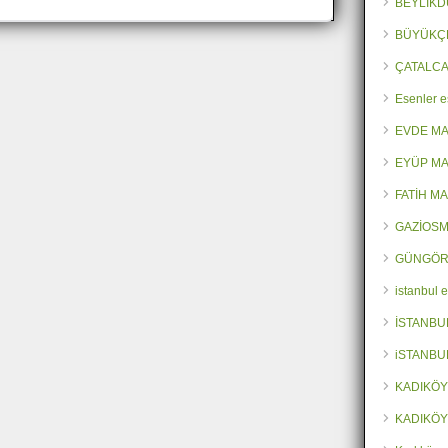
BEYLİKD
BÜYÜKÇ
ÇATALCA
Esenler e
EVDE M
EYÜP MA
FATİH M
GAZİOSM
GÜNGÖR
istanbul 
İSTANBU
iSTANBU
KADIKÖY
KADIKÖY