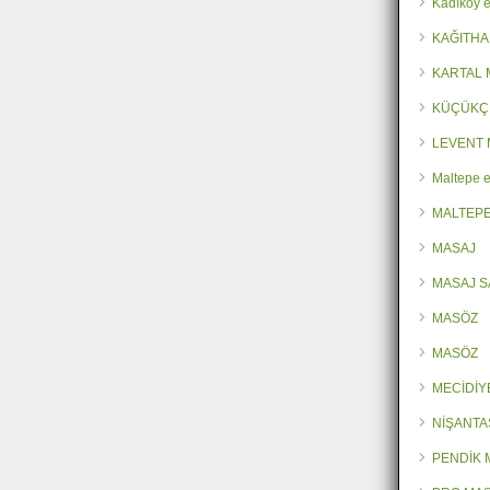
Kadıköy e
KAĞITHA
KARTAL
KÜÇÜKÇ
LEVENT 
Maltepe e
MALTEPE
MASAJ
MASAJ 
MASÖZ
MASÖZ
MECİDİY
NİŞANTA
PENDİK 