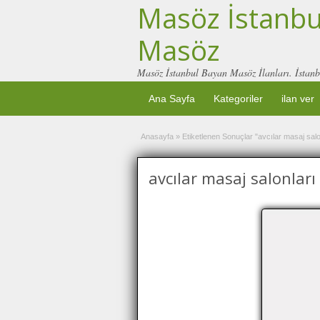
Masöz İstanbul
Masöz
Masöz İstanbul Bayan Masöz İlanları. İstanb
Ana Sayfa
Kategoriler
ilan ver
Anasayfa
»
Etiketlenen Sonuçlar "avcılar masaj salo
avcılar masaj salonları