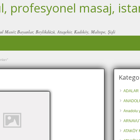
, profesyonel masaj, ista
ul Masöz Bayanlar, Beylikdüzü, Ataşehir, Kadıköy, Maltepe, Şişli
nları"
Kategor
ADALAR 
ANADOLU
Anadolu y
ARNAVU
ATAKÖY 