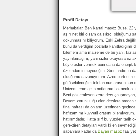
Profil Detayı
Merhabalar. Ben Kartal masöz Buse. 22 ya
aşırı net biri olsam da sıkıcı olduğumu 
dokunmasını biliyorum. Eski Zehra değili
bunu da verdiğim pozlarla kanıtladığımı 
bilemem ama malzeme de bu yani, fazlası 
yayınlamağım, yani sizler okuyorsanız ak
böyle esler vermek beni daha da enerjik kı
üzerinden inmeyeceğim. Sınırlandırma d
olduğumu savunuyorum. Azeri partneriniz o
görüşebileceğim telefon numarası olsun d
Üniversiteme gelip notlarıma bakacak ols
Beni gözlemlesen zerre ders çalışmayan,
Devam zorunluluğu olan derslere aradan s
final haftası da onların üzerinden geçinc
hafızam mı kuvvetli orasını bilemiyorum. 
hatırımdadır. Hatta sırf bu yüzden tar
gerektiren detayları vardı ki en sevmedi
sabahlara kadar da
Bayan masöz
faaliye