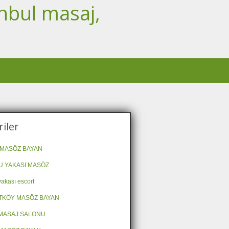
nbul masaj,
iler
MASÖZ BAYAN
 YAKASI MASÖZ
akası escort
TKÖY MASÖZ BAYAN
MASAJ SALONU