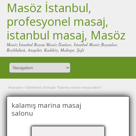
Masöz İstanbul,
profesyonel masaj,
istanbul masaj, Masöz
Masöz İstanbul Bayan Masöz İlanları. İstanbul Masöz Bayanlar,
Beylikdüzü, Ataşehir, Kadıköy, Maltepe, Şişli
Anasayfa
»
Etiketlenen Sonuçlar "kalamış marina masaj salonu"
kalamış marina masaj
salonu