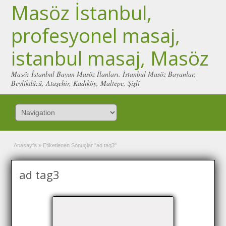
Masöz İstanbul,
profesyonel masaj,
istanbul masaj, Masöz
Masöz İstanbul Bayan Masöz İlanları. İstanbul Masöz Bayanlar,
Beylikdüzü, Ataşehir, Kadıköy, Maltepe, Şişli
Anasayfa
»
Etiketlenen Sonuçlar "ad tag3"
ad tag3