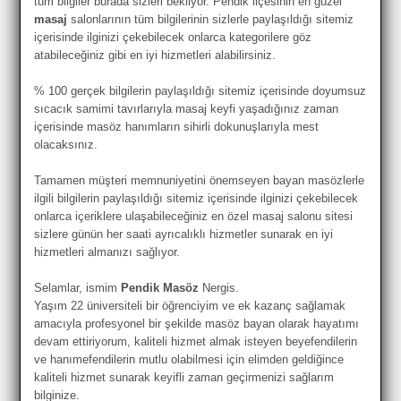
tüm bilgiler burada sizleri bekliyor. Pendik ilçesinin en güzel
masaj
salonlarının tüm bilgilerinin sizlerle paylaşıldığı sitemiz
içerisinde ilginizi çekebilecek onlarca kategorilere göz
atabileceğiniz gibi en iyi hizmetleri alabilirsiniz.
% 100 gerçek bilgilerin paylaşıldığı sitemiz içerisinde doyumsuz
sıcacık samimi tavırlarıyla masaj keyfi yaşadığınız zaman
içerisinde masöz hanımların sihirli dokunuşlarıyla mest
olacaksınız.
Tamamen müşteri memnuniyetini önemseyen bayan masözlerle
ilgili bilgilerin paylaşıldığı sitemiz içerisinde ilginizi çekebilecek
onlarca içeriklere ulaşabileceğiniz en özel masaj salonu sitesi
sizlere günün her saati ayrıcalıklı hizmetler sunarak en iyi
hizmetleri almanızı sağlıyor.
Selamlar, ismim
Pendik Masöz
Nergis.
Yaşım 22 üniversiteli bir öğrenciyim ve ek kazanç sağlamak
amacıyla profesyonel bir şekilde masöz bayan olarak hayatımı
devam ettiriyorum, kaliteli hizmet almak isteyen beyefendilerin
ve hanımefendilerin mutlu olabilmesi için elimden geldiğince
kaliteli hizmet sunarak keyifli zaman geçirmenizi sağlarım
bilginize.