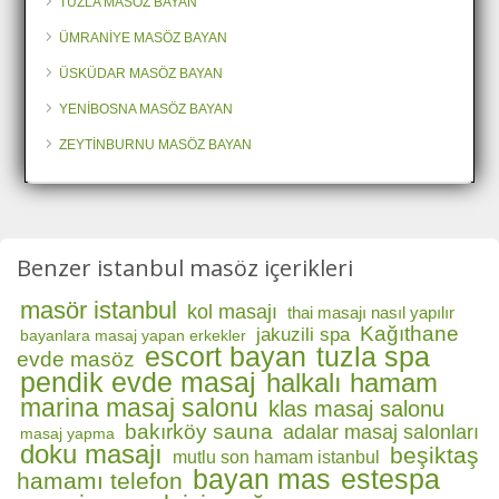
TUZLA MASÖZ BAYAN
ÜMRANİYE MASÖZ BAYAN
ÜSKÜDAR MASÖZ BAYAN
YENİBOSNA MASÖZ BAYAN
ZEYTİNBURNU MASÖZ BAYAN
Benzer istanbul masöz içerikleri
masör istanbul
kol masajı
thai masajı nasıl yapılır
Kağıthane
jakuzili spa
bayanlara masaj yapan erkekler
escort bayan
tuzla spa
evde masöz
pendik evde masaj
halkalı hamam
marina masaj salonu
klas masaj salonu
bakırköy sauna
adalar masaj salonları
masaj yapma
doku masajı
beşiktaş
mutlu son hamam istanbul
bayan mas
estespa
hamamı telefon