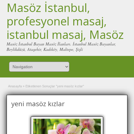
Masöz İstanbul,
profesyonel masaj,
istanbul masaj, Masöz
Masöz İstanbul Bayan Masöz İlanları. İstanbul Masöz Bayanlar,
Beylikdüzü, Ataşehir, Kadıköy, Maltepe, Şişli
Anasayfa
»
Etiketlenen Sonuçlar "yeni masöz kızlar"
yeni masöz kızlar