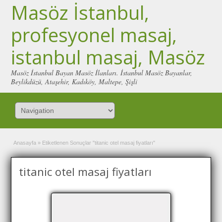
Masöz İstanbul,
profesyonel masaj,
istanbul masaj, Masöz
Masöz İstanbul Bayan Masöz İlanları. İstanbul Masöz Bayanlar,
Beylikdüzü, Ataşehir, Kadıköy, Maltepe, Şişli
Anasayfa
»
Etiketlenen Sonuçlar "titanic otel masaj fiyatları"
titanic otel masaj fiyatları