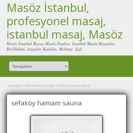
Masöz İstanbul,
profesyonel masaj,
istanbul masaj, Masöz
Masöz İstanbul Bayan Masöz İlanları. İstanbul Masöz Bayanlar,
Beylikdüzü, Ataşehir, Kadıköy, Maltepe, Şişli
Anasayfa
»
Etiketlenen Sonuçlar "sefaköy hamam sauna"
sefaköy hamam sauna