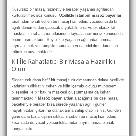
Kusursuz bir masaj hizmetiyle beraber yaşanan ağrılardan
kurtulabilmek söz konusu! Özellikle
İstanbul masöz bayanlar
tarafından tercih edilen bu masaj hizmetleri, vücudunuzda ki
ağrılı dönemlerden çabucak sıyrılabilmeniz ve ek olarak kil
maskesinin rahatlatıcı etkisinden faydalanabilmeniz konusunda
önem taşımaktadır. Böylelikle yaşanan ağrılardan anında
sıyrılabilmek ve komplike sorunlara veda edebilme durumları
mümkün sayılmaktadır.
Kil İle Rahatlatıcı Bir Masaja Hazırlıklı
Olun
Şiddeti çok daha hafif bir masaj türü olmasından dolayı özellikle
kadınların dikkatini çeken ve kilin içermiş olduğu muhteşem
bileşenler ile bir bakım maskesi oluşturmasına da imkan
tanınmaktadır.
Masöz bayan
lardan alacağınız bu özel masaj
paketleriyle beraber kısa sürede yaşanan ağrılı günleri
hayatınızdan çıkartma olanaklarına sahip olabilirsiniz. Günden
güne daha fazla kişinin dikkatini çeken bu masaj hizmetleri,
kısa vade de vücut yoksunluklarından sıyrılmanıza olanak
tanıyacaktır.