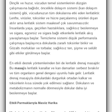
Dinçlik ve huzur, vücudun temel sistemlerinin düzgün
çalışmasına bağlıdır, öncelikle dolaşım sistemi (kan dolaşım
sistemi) gibi, vücudunuzun tüm dokularına etki eden lenfatiktir.
Lenfte, virüsler, toksinler ve hücre parçalanmış ürünleri dışarı
atılır ama lenfatik sistem maalesef çok savunmasızdır.
İnsanlarda yaşa, geçirilen hastalıklara, sağlıksız beslenmeye
ve sigara, egzersiz ve sigara bağlı etkenlerle lenfatik akış
yavaşlamaya başlar. Temizleme sistemi düşük performansla
çalışmaya başlayınca dokularda zararlı toksinler birikir ve
Gözaltı morlukları ve torbalar, sağlıksız ten, şişme ve selülit
gibi etkiler görülmeye başlar.
En etkili destek yöntemlerinden biri de lenfatik drenaj masajdır.
Bu
masaj
la lenfatik kanallar ve kan damarları serbest bırakılır
ve tüm organların genel dengesi uyumlu hale gelir. Lenfatik
drenaj masajıyla dokulardaki durgunluk ortadan kalkar ve
toksinlerin kısa sürede yok edilmesi sağlanır. Dokuların ve
metabolizmanın normalle dönmesiyle dokular daha iyi
beslenmeye başlar.
Etkili Parmaklarıyla Masöz Harika