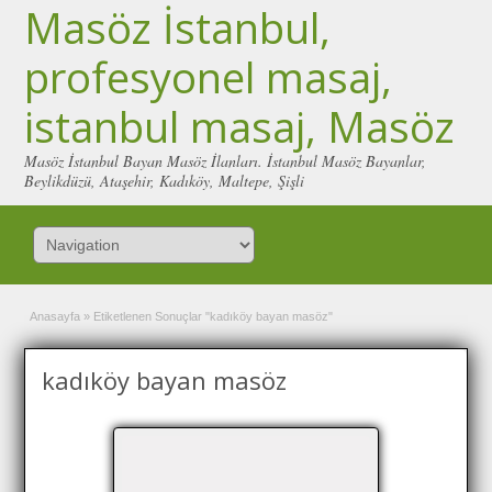
Masöz İstanbul,
profesyonel masaj,
istanbul masaj, Masöz
Masöz İstanbul Bayan Masöz İlanları. İstanbul Masöz Bayanlar,
Beylikdüzü, Ataşehir, Kadıköy, Maltepe, Şişli
Anasayfa
»
Etiketlenen Sonuçlar "kadıköy bayan masöz"
kadıköy bayan masöz