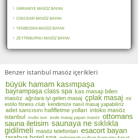
ÜMRANİYE MASÖZ BAYAN
ÜSKÜDAR MASÖZ BAYAN
YENİBOSNA MASÖZ BAYAN
ZEYTİNBURNU MASÖZ BAYAN
Benzer istanbul masöz içerikleri
büyük hamam kasımpaşa
bayrampaşa class spa
kas masajı bilen
çplak masaj
masöz
ağrılara iyi gelen masaj
mi
estilo fitness club
kendimize nasıl masaj yapabiliriz
adet sancısını hafifletme yolları
intoko masöz
ottomans
istanbul
mutlu son
evde masaj yapan masöz
saunaya ne sıklıkla
sauna iletisim
gidilmeli
esacort bayan
masöz telefonları
tarabya hotel spa
mihrimah sultan hamamı fırsat