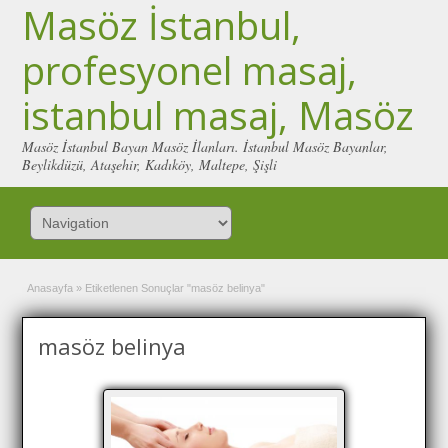
Masöz İstanbul,
profesyonel masaj,
istanbul masaj, Masöz
Masöz İstanbul Bayan Masöz İlanları. İstanbul Masöz Bayanlar,
Beylikdüzü, Ataşehir, Kadıköy, Maltepe, Şişli
Anasayfa
»
Etiketlenen Sonuçlar "masöz belinya"
masöz belinya