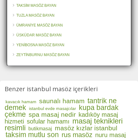
TAKSİM MASÖZ BAYAN
TUZLA MASÖZ BAYAN
ÜMRANİYE MASÖZ BAYAN
ÜSKÜDAR MASÖZ BAYAN
YENİBOSNA MASÖZ BAYAN
ZEYTİNBURNU MASÖZ BAYAN
Benzer istanbul masöz içerikleri
tantrik ne
saunalı hamam
kavacık hamam
demek
kupa bardak
istanbul evde masajcılar
çekme
spa masaj nedir
kadıköy masaj
masaj teknikleri
hizmeti
sofular hamamı
resimli
masöz kızlar istanbul
butikmasaj
taksim mutlu son
rus masöz
nuru masaj