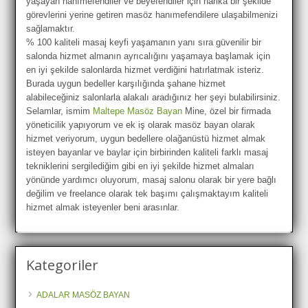
yaşayan hanımefendiler ve beyefendiler için harika bir şekilde
görevlerini yerine getiren masöz hanımefendilere ulaşabilmenizi
sağlamaktır.
% 100 kaliteli masaj keyfi yaşamanın yanı sıra güvenilir bir
salonda hizmet almanın ayrıcalığını yaşamaya başlamak için
en iyi şekilde salonlarda hizmet verdiğini hatırlatmak isteriz.
Burada uygun bedeller karşılığında şahane hizmet
alabileceğiniz salonlarla alakalı aradığınız her şeyi bulabilirsiniz.
Selamlar, ismim
Maltepe Masöz Bayan
Mine, özel bir firmada
yöneticilik yapıyorum ve ek iş olarak masöz bayan olarak
hizmet veriyorum, uygun bedellere olağanüstü hizmet almak
isteyen bayanlar ve baylar için birbirinden kaliteli farklı masaj
tekniklerini sergilediğim gibi en iyi şekilde hizmet almaları
yönünde yardımcı oluyorum, masaj salonu olarak bir yere bağlı
değilim ve freelance olarak tek başımı çalışmaktayım kaliteli
hizmet almak isteyenler beni arasınlar.
Kategoriler
ADALAR MASÖZ BAYAN