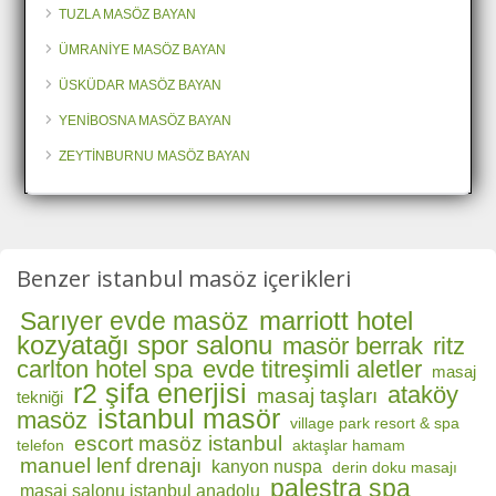
TUZLA MASÖZ BAYAN
ÜMRANİYE MASÖZ BAYAN
ÜSKÜDAR MASÖZ BAYAN
YENİBOSNA MASÖZ BAYAN
ZEYTİNBURNU MASÖZ BAYAN
Benzer istanbul masöz içerikleri
marriott hotel
Sarıyer evde masöz
kozyatağı spor salonu
masör berrak
ritz
carlton hotel spa
evde titreşimli aletler
masaj
r2 şifa enerjisi
ataköy
masaj taşları
tekniği
istanbul masör
masöz
village park resort & spa
escort masöz istanbul
telefon
aktaşlar hamam
manuel lenf drenajı
kanyon nuspa
derin doku masajı
palestra spa
masaj salonu istanbul anadolu