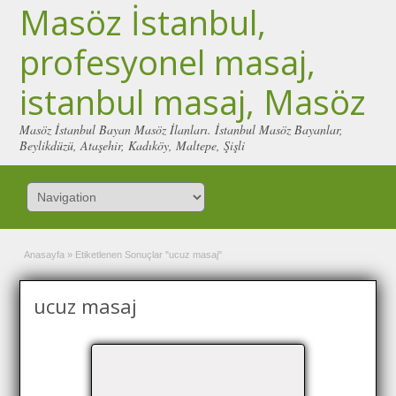
Masöz İstanbul,
profesyonel masaj,
istanbul masaj, Masöz
Masöz İstanbul Bayan Masöz İlanları. İstanbul Masöz Bayanlar,
Beylikdüzü, Ataşehir, Kadıköy, Maltepe, Şişli
Anasayfa
»
Etiketlenen Sonuçlar "ucuz masaj"
ucuz masaj