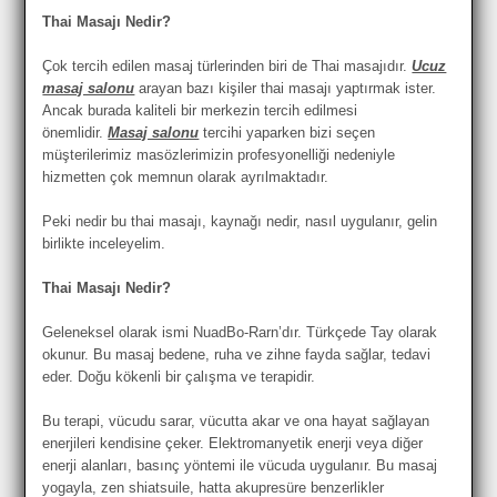
Thai Masajı Nedir?
Çok tercih edilen masaj türlerinden biri de Thai masajıdır.
Ucuz
masaj salonu
arayan bazı kişiler thai masajı yaptırmak ister.
Ancak burada kaliteli bir merkezin tercih edilmesi
önemlidir.
Masaj salonu
tercihi yaparken bizi seçen
müşterilerimiz masözlerimizin profesyonelliği nedeniyle
hizmetten çok memnun olarak ayrılmaktadır.
Peki nedir bu thai masajı, kaynağı nedir, nasıl uygulanır, gelin
birlikte inceleyelim.
Thai Masajı Nedir?
Geleneksel olarak ismi NuadBo-Rarn’dır. Türkçede Tay olarak
okunur. Bu masaj bedene, ruha ve zihne fayda sağlar, tedavi
eder. Doğu kökenli bir çalışma ve terapidir.
Bu terapi, vücudu sarar, vücutta akar ve ona hayat sağlayan
enerjileri kendisine çeker. Elektromanyetik enerji veya diğer
enerji alanları, basınç yöntemi ile vücuda uygulanır. Bu masaj
yogayla, zen shiatsuile, hatta akupresüre benzerlikler